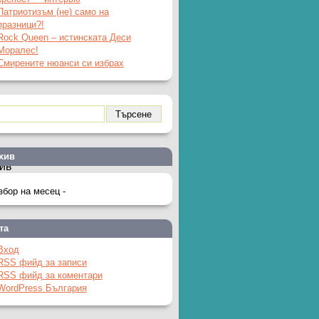
Патриотизъм (не) само на
празници?!
Rock Queen – истинската Деси
Моралес!
Смирените нюанси си избрах
хив
ив
та
Вход
RSS фийд за записи
RSS фийд за коментари
WordPress България