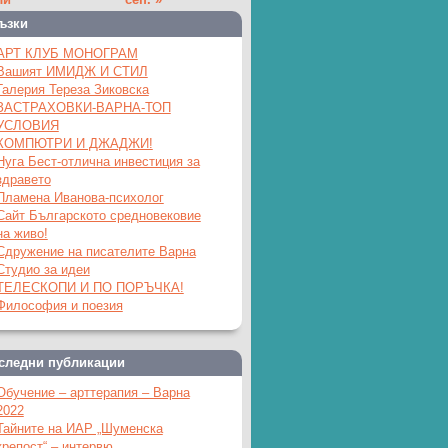
ъзки
АРТ КЛУБ МОНОГРАМ
Вашият ИМИДЖ И СТИЛ
Галерия Тереза Зиковска
ЗАСТРАХОВКИ-ВАРНА-ТОП
УСЛОВИЯ
КОМПЮТРИ И ДЖАДЖИ!
Нуга Бест-отлична инвестиция за
здравето
Пламена Иванова-психолог
Сайт Българското средновековие
на живо!
Сдружение на писателите Варна
Студио за идеи
ТЕЛЕСКОПИ И ПО ПОРЪЧКА!
Философия и поезия
следни публикации
Обучение – арттерапия – Варна
2022
Тайните на ИАР „Шуменска
крепост“ – интервю