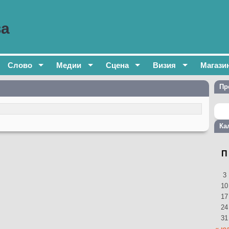
ва
Слово
Медии
Сцена
Визия
Магази
Пр
Ка
П
3
10
17
24
31
« ю