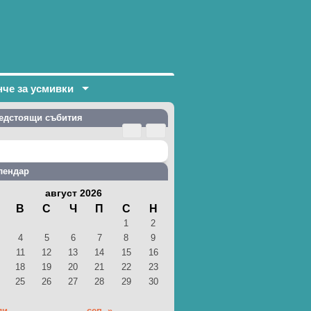
нче за усмивки
едстоящи събития
лендар
август 2026
В
С
Ч
П
С
Н
1
2
4
5
6
7
8
9
11
12
13
14
15
16
18
19
20
21
22
23
25
26
27
28
29
30
ли
сеп. »