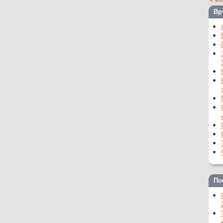
Вр
По