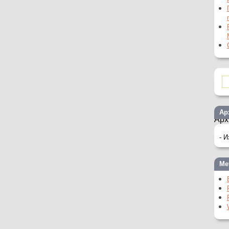
Ар
Арх
Ме