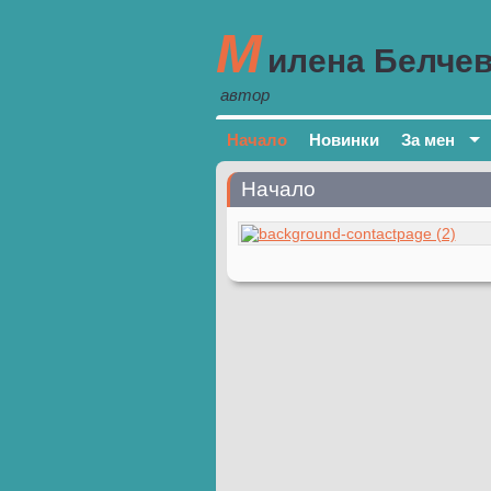
М
илена Белче
автор
Начало
Новинки
За мен
Начало