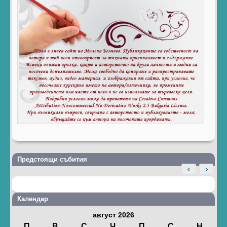
Предстоящи събития
Календар
август 2026
П
В
С
Ч
П
С
Н