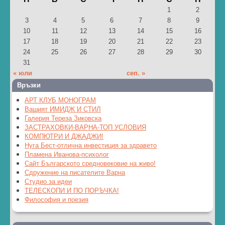
1
2
3
4
5
6
7
8
9
10
11
12
13
14
15
16
17
18
19
20
21
22
23
24
25
26
27
28
29
30
31
« юли
сеп. »
Връзки
АРТ КЛУБ МОНОГРАМ
Вашият ИМИДЖ И СТИЛ
Галерия Тереза Зиковска
ЗАСТРАХОВКИ-ВАРНА-ТОП УСЛОВИЯ
КОМПЮТРИ И ДЖАДЖИ!
Нуга Бест-отлична инвестиция за здравето
Пламена Иванова-психолог
Сайт Българското средновековие на живо!
Сдружение на писателите Варна
Студио за идеи
ТЕЛЕСКОПИ И ПО ПОРЪЧКА!
Философия и поезия