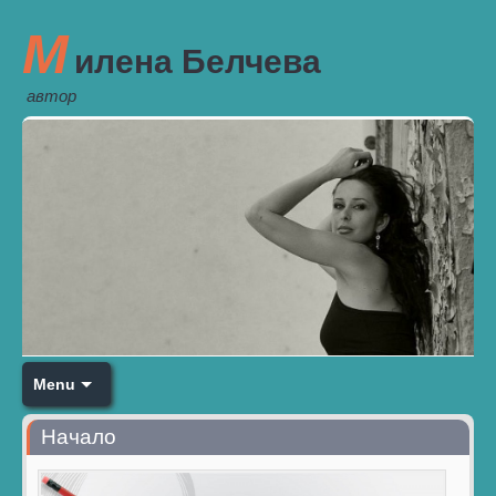
М
илена Белчева
автор
Menu
Начало