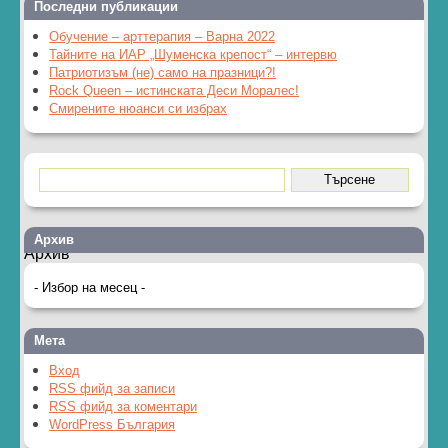
Последни публикации
Обучение – арттерапия – Варна 2022
Тайните на ИАР „Шуменска крепост“ – интервю
Патриотизъм (не) само на празници?!
Rock Queen – истинската Деси Моралес!
Смирените нюанси си избрах
Архив
Архив
Мета
Вход
RSS фийд за записи
RSS фийд за коментари
WordPress България