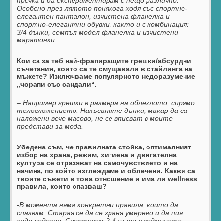
пречка и да експериментирам с нещо различно.
Особено през лятото понякога ходя със спортно-
елегантен панталон, изчистена фланелка и
спортно-елегантни обувки, както и с комбинация:
3/4 дънки, семпъл модел фланелка и изчистени
маратонки.
Кои са за теб най-фрапиращите грешки/абсурдни
съчетания, които са те смущавали в стайлинга на
мъжете? Изключваме популярното недоразумение
„чорапи със сандали“
.
– Например грешки в размера на облеклото, спрямо
телосложението. Накъсаните дънки, макар да са
наложени вече масово, не се вписват в моите
представи за мода.
Убедена съм, че правилната стойка, оптималният
избор на храна, режим, хигиена и двигателна
култура се отразяват на самочувствието и на
начина, по който изглеждаме и облечени. Какви са
твоите съвети в това отношение и има ли
wellness
правила, които спазваш?
-В момента няма конкретни правила, които да
спазвам. Старая се да се храня умерено и да пия
вода редовно. Спортувам 2-4 пъти в седмицата,