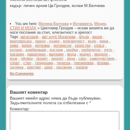
кадър: личен архив Цв.Гроздев, колаж М.Белчева
You are here:
Милена Белчева
»
Интервюта
,
Медии
,
СТИЛ И МОДА
» Цветомир Гроздев – искам визията ми да
носи послание за стил, елегантност и зрялост
Tags:
аксесоари
,
арт клуб Монограм
,
блуза
,
визия
,
вратовръзка
,
дрехи
,
дънки
,
елегантност
,
есен
,
жена
,
зима
,
избор
,
интервю
,
интересно
,
качество
,
класа
,
колани
,
комбинация
,
костюм
,
кройка
,
любопитно
,
лято
,
магазин
,
маратонки
,
материя
,
мода
,
модел
,
модели
,
мъж
,
обувки
,
проект
,
пролет
,
риза
,
сако
,
самочувствие
,
спорт
,
стил
,
тенденции
,
тениска
,
тренировки
,
форма
,
хигиена
,
цветове
,
цена
,
часовник
,
чорапи
No Comments
Вашият коментар
Вашият имейл адрес няма да бъде публикуван.
Задължителните полета са отбелязани с
*
Коментар: