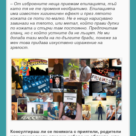
– От изброените неща приемам епилацията, тъй
като тя не те променя необратимо. Епилацията
има известен хигиеничен ефект и през лятото
кожата се поти по-малко. Не е нещо нарисувано
завинаги на тялото, или метал, който прави дупки
по кожата и стърчи там постоянно. Предпочитам
гланц, но с който устните да не лъщят. Не ми
допада тази мода на по-дългите бради, понеже за
мен това придава изкуствено изражение на
зрялост.
Консултираш ли се понякога с приятели, родители