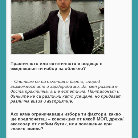
Практичното или естетичното е водещо в
ежедневния ти избор на облекло?
– Опитвам се да съчетая и двете, според
възможностите и гардероба ми. За мен ризата е
доста практична, а и е естетична. Панталонът и
дънките не са различни като усещане, но придават
различна визия и възприятие.
Ако няма ограничаващи избора ти фактори, какво
ще предпочетеш – конфекция от някой МОЛ, дреха/
аксесоар от любим бутик, или посещение при
класен шивач?