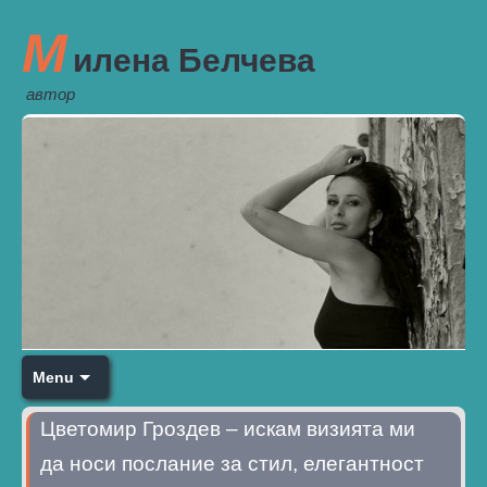
М
илена Белчева
автор
Menu
Цветомир Гроздев – искам визията ми
да носи послание за стил, елегантност