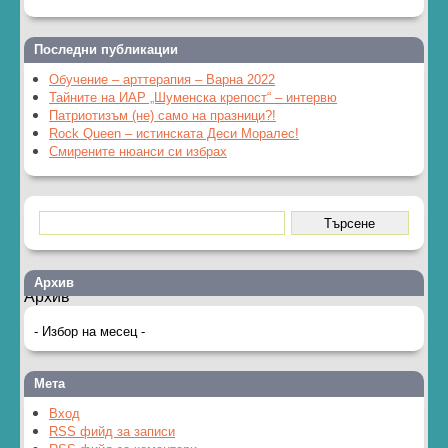
Последни публикации
Обучение – арттерапия – Варна 2022
Тайните на ИАР „Шуменска крепост“ – интервю
Патриотизъм (не) само на празници?!
Rock Queen – истинската Деси Моралес!
Смирените нюанси си избрах
Архив
Архив
Мета
Вход
RSS фийд за записи