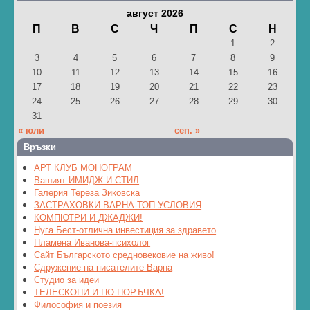
август 2026
П
В
С
Ч
П
С
Н
1
2
3
4
5
6
7
8
9
10
11
12
13
14
15
16
17
18
19
20
21
22
23
24
25
26
27
28
29
30
31
« юли
сеп. »
Връзки
АРТ КЛУБ МОНОГРАМ
Вашият ИМИДЖ И СТИЛ
Галерия Тереза Зиковска
ЗАСТРАХОВКИ-ВАРНА-ТОП УСЛОВИЯ
КОМПЮТРИ И ДЖАДЖИ!
Нуга Бест-отлична инвестиция за здравето
Пламена Иванова-психолог
Сайт Българското средновековие на живо!
Сдружение на писателите Варна
Студио за идеи
ТЕЛЕСКОПИ И ПО ПОРЪЧКА!
Философия и поезия