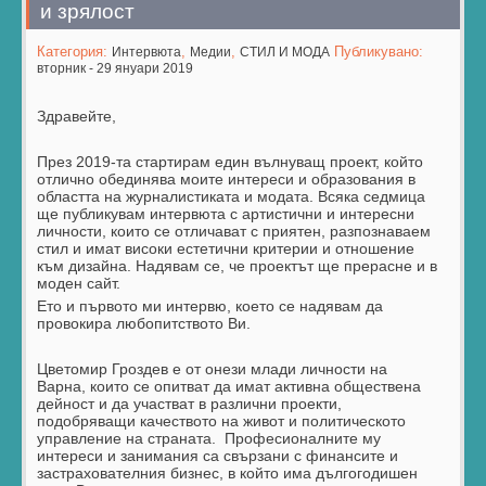
и зрялост
Категория:
,
,
Публикувано:
Интервюта
Медии
СТИЛ И МОДА
вторник - 29 януари 2019
Здравейте,
През 2019-та стартирам един вълнуващ проект, който
отлично обединява моите интереси и образования в
областта на журналистиката и модата. Всяка седмица
ще публикувам интервюта с артистични и интересни
личности, които се отличават с приятен, разпознаваем
стил и имат високи естетични критерии и отношение
към дизайна. Надявам се, че проектът ще прерасне и в
моден сайт.
Ето и първото ми интервю, което се надявам да
провокира любопитството Ви.
Цветомир Гроздев е от онези млади личности на
Варна, които се опитват да имат активна обществена
дейност и да участват в различни проекти,
подобряващи качеството на живот и политическото
управление на страната. Професионалните му
интереси и занимания са свързани с финансите и
застрахователния бизнес, в който има дългогодишен