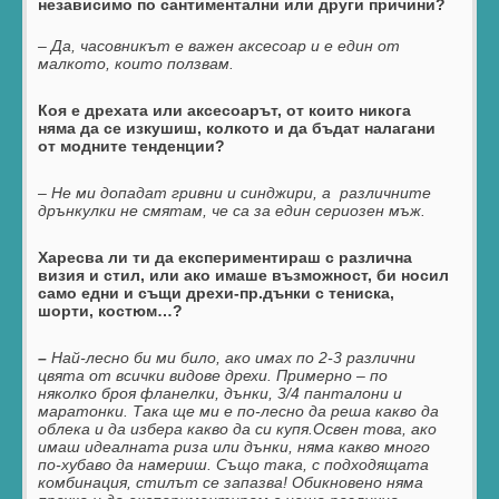
независимо по сантиментални или други причини?
– Да, часовникът е важен аксесоар и е един от
малкото, които ползвам.
Коя е дрехата или аксесоарът, от които никога
няма да се изкушиш, колкото и да бъдат налагани
от модните тенденции?
– Не ми допадат гривни и синджири, а различните
дрънкулки не смятам, че са за един сериозен мъж.
Харесва ли ти да експериментираш с различна
визия и стил, или ако имаше възможност, би носил
само едни и същи дрехи-пр.дънки с тениска,
шорти, костюм…?
–
Най-лесно би ми било, ако имах по 2-3 различни
цвята от всички видове дрехи. Примерно – по
няколко броя фланелки, дънки, 3/4 панталони и
маратонки. Така ще ми е по-лесно да реша какво да
облека и да избера какво да си купя.Освен това, ако
имаш идеалната риза или дънки, няма какво много
по-хубаво да намериш. Също така, с подходящата
комбинация, стилът се запазва! Обикновено няма