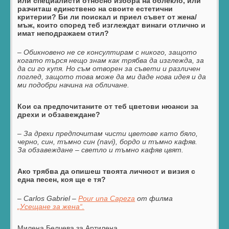
или специалисти относно избора на облекло, или
разчиташ единствено на своите естетични
критерии? Би ли поискал и приел съвет от жена/
мъж, които според теб изглеждат винаги отлично и
имат неподражаем стил?
– Обикновено не се консултирам с никого, защото
когато търся нещо знам как трябва да изглежда, за
да си го купя. Но съм отворен за съвети и различен
поглед, защото това може да ми даде нова идея и да
ми подобри начина на обличане.
Кои са предпочитаните от теб цветови нюанси за
дрехи и обзавеждане?
– За дрехи предпочитам чисти цветове като бяло,
черно
,
син, тъмно син (
navi)
, борд
o
и тъмно кафяв.
За обзавеждане – светло и тъмно кафяв цвят.
Ако трябва да опишеш твоята личност и визия с
една песен, коя ще е тя?
–
Carlos Gabriel –
Pour una Capeza
от филма
„Усещане за жена“.
Милена Белчева за Артилена