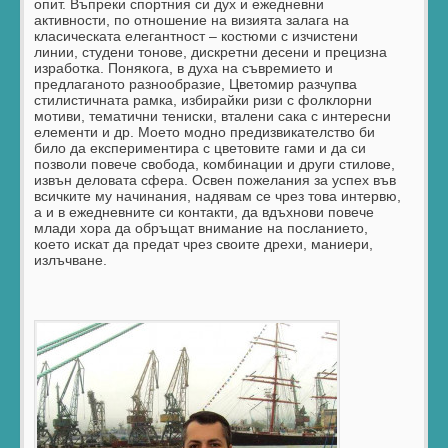
опит. Въпреки спортния си дух и ежедневни
активности, по отношение на визията залага на
класическата елегантност – костюми с изчистени
линии, студени тонове, дискретни десени и прецизна
изработка. Понякога, в духа на съвремието и
предлаганото разнообразие, Цветомир разчупва
стилистичната рамка, избирайки ризи с фолклорни
мотиви, тематични тениски, вталени сака с интересни
елементи и др. Моето модно предизвикателство би
било да експериментира с цветовите гами и да си
позволи повече свобода, комбинации и други стилове,
извън деловата сфера. Освен пожелания за успех във
всичките му начинания, надявам се чрез това интервю,
а и в ежедневните си контакти, да вдъхнови повече
млади хора да обръщат внимание на посланието,
което искат да предат чрез своите дрехи, маниери,
излъчване.