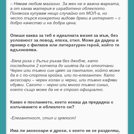
– Нямам любим магазин. За мен не е важна марката,
а от каква материя е изработено облеклото.
Понякога купувам нещо случайно от МОЛ-а, но
често търся конкретни видове дрехи в интернет – с
добро качество и на добра цена.
Опиши каква за теб е идеалната визия за мъж, без
условност за повод, епоха, стил. Може да дадеш и
пример с филмов или литературен герой, който те
вдъхновява.
-Бяла риза с дълъг ръкав без джобче, като
последните 2 копчета до шията да са откопчани.
Черен или тъмно син цвят за панталон, който може
да е с по-спортна кройка, или по-елегантен. Като
аксесоари – черен колан и черни, или тъмно кафяви
обувки. Сакото – черно или много тъмно синьо,
което също може да не е строго официално.
Какво е посланието, което искаш да предадеш с
излъчването и облеклото си?
-Елегантност, стил и зрялост!
Има ли аксесоари и дрехи, с които не се разделяш,