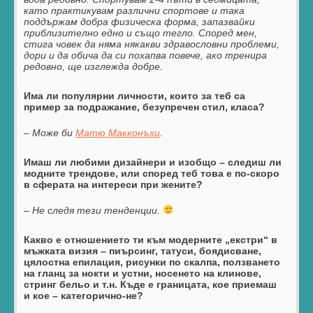
като практикувам различни спортове и така
поддържам добра физическа форма, запазвайки
приблизително едно и също тегло. Според мен,
стига човек да няма някакви здравословни проблеми,
дори и да обича да си похапва повече, ако тренира
редовно, ще изглежда добре.
Има ли популярни личности, които за теб са
пример за подражание, безупречен стил, класа?
– Може би
Матю Макконъхи
.
Имаш ли любими дизайнери и изобщо – следиш ли
модните трендове, или според теб това е по-скоро
в сферата на интереси при жените?
– Не следя тези тенденции.
Какво е отношението ти към модерните „екстри“ в
мъжката визия – пиърсинг, татуси, боядисване,
цялостна епилация, рисунки по скалпа, ползването
на гланц за нокти и устни, носенето на клинове,
стринг бельо и т.н. Къде е границата, кое приемаш
и кое – категорично-не?