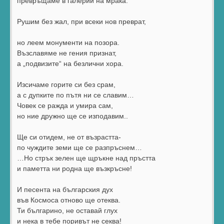
превръщаме в галерии на мрака.
Рушим без жал, при всеки нов преврат,
но леем монументи на позора.
Възславяме не гения признат,
а „подвизите“ на безлични хора.
Изсичаме горите си без срам,
а с дупките по пътя ни се славим…
Човек се ражда и умира сам,
но ние дружно ще се изподавим..
Ще си отидем, не от възрастта-
по чуждите земи ще се разпръснем…
…Но стрък зелен ще щръкне над пръстта
и паметта ни родна ще възкръсне!
И песента на българския дух
във Космоса отново ще отеква.
Ти българино, не оставай глух
и нека в тебе поривът не секва!