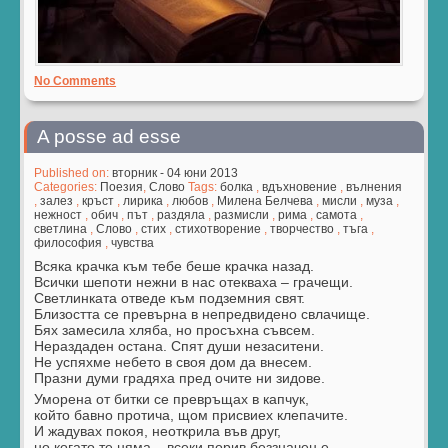
No Comments
A posse ad esse
Published on:
вторник - 04 юни 2013
Categories:
Поезия
,
Слово
Tags:
болка
,
вдъхновение
,
вълнения
,
залез
,
кръст
,
лирика
,
любов
,
Милена Белчева
,
мисли
,
муза
,
нежност
,
обич
,
път
,
раздяла
,
размисли
,
рима
,
самота
,
светлина
,
Слово
,
стих
,
стихотворение
,
творчество
,
тъга
,
философия
,
чувства
Всяка крачка към тебе беше крачка назад.
Всички шепоти нежни в нас отекваха – грачещи.
Светлинката отведе към подземния свят.
Близостта се превърна в непредвидено свлачище.
Бях замесила хляба, но просъхна съвсем.
Нераздаден остана. Спят души незаситени.
Не успяхме небето в своя дом да внесем.
Празни думи градяха пред очите ни зидове.
Уморена от битки се превръщах в капчук,
който бавно протича, щом присвиех клепачите.
И жадувах покоя, неоткрила във друг,
но когато те няма – всеки порив беззначен е…