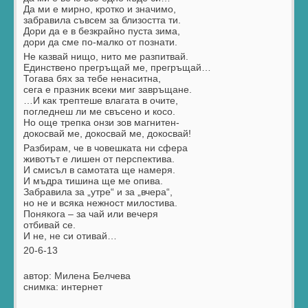
Да ми е мирно, кротко и значимо,
забравила съвсем за близостта ти.
Дори да е в безкрайно пуста зима,
дори да сме по-малко от познати.
Не казвай нищо, нито ме разпитвай.
Единствено прегръщай ме, прегръщай…
Тогава бях за тебе ненаситна,
сега е празник всеки миг завръщане.
…И как трептеше влагата в очите,
погледнеш ли ме свъсено и косо.
Но още трепка онзи зов магнитен-
докосвай ме, докосвай ме, докосвай!
Разбирам, че в човешката ни сфера
животът е лишен от перспектива.
И смисъл в самотата ще намеря.
И мъдра тишина ще ме опива.
Забравила за „утре“ и за „вчера“,
но не и всяка нежност милостива.
Понякога – за чай или вечеря
отбивай се.
И не, не си отивай…
20-6-13
автор: Милена Белчева
снимка: интернет