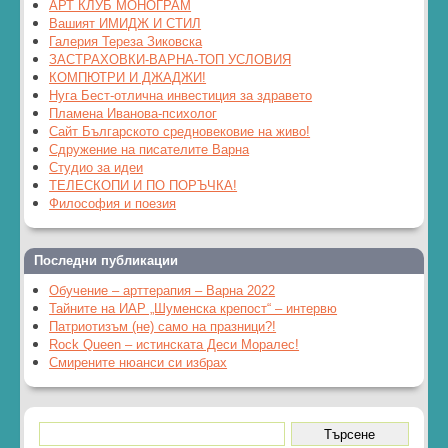
АРТ КЛУБ МОНОГРАМ
Вашият ИМИДЖ И СТИЛ
Галерия Тереза Зиковска
ЗАСТРАХОВКИ-ВАРНА-ТОП УСЛОВИЯ
КОМПЮТРИ И ДЖАДЖИ!
Нуга Бест-отлична инвестиция за здравето
Пламена Иванова-психолог
Сайт Българското средновековие на живо!
Сдружение на писателите Варна
Студио за идеи
ТЕЛЕСКОПИ И ПО ПОРЪЧКА!
Философия и поезия
Последни публикации
Обучение – арттерапия – Варна 2022
Тайните на ИАР „Шуменска крепост“ – интервю
Патриотизъм (не) само на празници?!
Rock Queen – истинската Деси Моралес!
Смирените нюанси си избрах