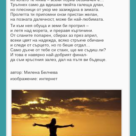
Тръпнех само да вдишам твойта галеща длан,
но плесници от укор ме зазиждаха в зимата.
Пролетта ти припомни онзи пристан желан,
на позната далечност, може би най-любимата.
Ти към нея обуща и земи би протрил –
и летя над морета, и преравя къртичини.
От сланите попарен, сбирах аз през април,
всеки цвят на надежда, всяко стръкче обичане
и следи от сърцето, но го беше отдал…
Само дъхче от тебе си стаих, ще ме съдиш ли?
И това е навярно най-добрият финал-
да съм кръстния залез, дал на пътя ви бъдеще.
автор: Милена Белчева
изображение: интернет