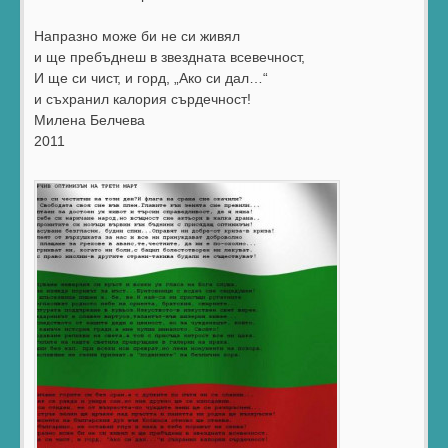
Напразно може би не си живял
и ще пребъднеш в звездната всевечност,
И ще си чист, и горд, „Ако си дал…“
и съхранил калория сърдечност!
Милена Белчева
2011