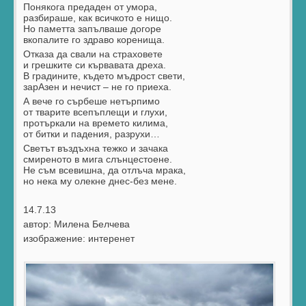
Понякога предаден от умора,
разбираше, как всичкото е нищо.
Но паметта запълваше догоре
вкопалите го здраво коренища.
Отказа да свали на страховете
и грешките си кървавата дреха.
В градините, където мъдрост свети,
зарАзен и нечист – не го приеха.
А вече го сърбеше нетърпимо
от тварите всепъплещи и глухи,
протъркали на времето килима,
от битки и падения, разрухи…
Светът въздъхна тежко и зачака
смиреното в мига слънцестоене.
Не съм всевишна, да отлъча мрака,
но нека му олекне днес-без мене.
14.7.13
автор: Милена Белчева
изображение: интеренет