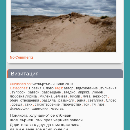
No Comments
Визитация
Published on:
четвъртък - 20 юни 2013
Categories:
Поезия
,
Слово
Tags:
автор
,
вдъхновение
,
вълнения
,
въпроси
,
завеси
,
завръщане
,
заедно
,
лирика
,
любов
,
любовна лирика
,
Милена Белчева
,
мисли
,
муза
,
нежност
,
обич
,
отношения
,
раздяла
,
размисли
,
рима
,
светлина
,
Слово
,
среща
,
стих
,
стихотворение
,
творчество
,
той
,
тя
,
уют
,
философия
,
хармония
,
чувства
Понякога „случайно“ се отбивай
щом зърнеш лъч през черните завеси.
Дори тогава с друг да съм щастлива,
да ми е вече все едно къде си…