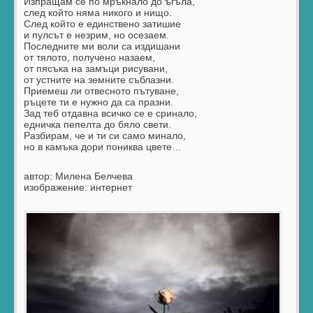
Изпращам се по мръкнало до ъгъла,
след който няма никого и нищо.
След който е единствено затишие
и пулсът е незрим, но осезаем.
Последните ми воли са издишани
от тялото, получено назаем,
от пясъка на замъци рисувани,
от устните на земните съблазни.
Приемеш ли отвесното пътуване,
ръцете ти е нужно да са празни.
Зад теб отдавна всичко се е сринало,
едничка пепелта до бяло свети.
Разбирам, че и ти си само минало,
но в камъка дори пониква цвете…
автор: Милена Белчева
изображение: интернет