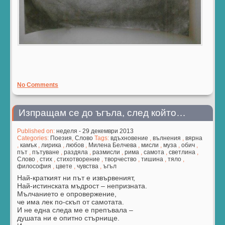
No Comments
Изпращам се до ъгъла, след който…
Published on:
неделя - 29 декември 2013
Categories:
Поезия
,
Слово
Tags:
вдъхновение
,
вълнения
,
вярна
,
камък
,
лирика
,
любов
,
Милена Белчева
,
мисли
,
муза
,
обич
,
път
,
пътуване
,
раздяла
,
размисли
,
рима
,
самота
,
светлина
,
Слово
,
стих
,
стихотворение
,
творчество
,
тишина
,
тяло
,
философия
,
цвете
,
чувства
,
ъгъл
Най-краткият ни път е извървеният,
Най-истинската мъдрост – непризната.
Мълчанието е опровержение,
че има лек по-скъп от самотата.
И не една следа ме е препъвала –
душата ни е опитно стърнище.