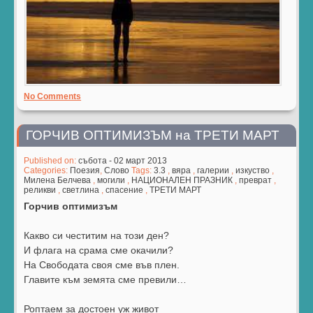
No Comments
ГОРЧИВ ОПТИМИЗЪМ на ТРЕТИ МАРТ
Published on:
събота - 02 март 2013
Categories:
Поезия
,
Слово
Tags:
3.3
,
вяра
,
галерии
,
изкуство
,
Милена Белчева
,
могили
,
НАЦИОНАЛЕН ПРАЗНИК
,
преврат
,
реликви
,
светлина
,
спасение
,
ТРЕТИ МАРТ
Горчив оптимизъм
Какво си честитим на този ден?
И флага на срама сме окачили?
На Свободата своя сме във плен.
Главите към земята сме превили…
Роптаем за достоен уж живот