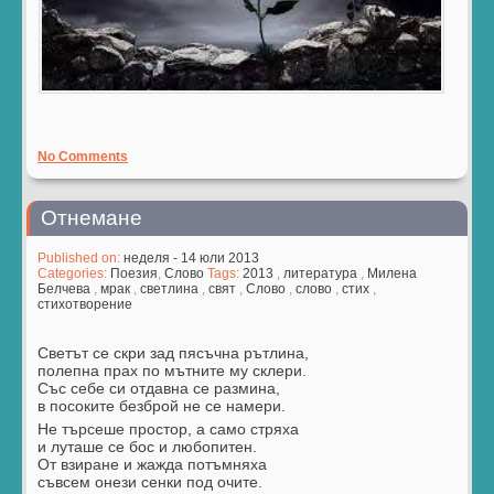
No Comments
Отнемане
Published on:
неделя - 14 юли 2013
Categories:
Поезия
,
Слово
Tags:
2013
,
литература
,
Милена
Белчева
,
мрак
,
светлина
,
свят
,
Слово
,
слово
,
стих
,
стихотворение
Светът се скри зад пясъчна рътлина,
полепна прах по мътните му склери.
Със себе си отдавна се размина,
в посоките безброй не се намери.
Не търсеше простор, а само стряха
и луташе се бос и любопитен.
От взиране и жажда потъмняха
съвсем онези сенки под очите.