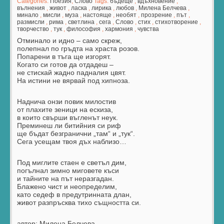
Categories:
Поезия
,
Слово
Tags:
бъдеще
,
вдъхновение
,
вълнения
,
живот
,
ласка
,
лирика
,
любов
,
Милена Белчева
,
минало
,
мисли
,
муза
,
настояще
,
необят
,
прозрение
,
път
,
размисли
,
рима
,
светлина
,
сега
,
Слово
,
стих
,
стихотворение
,
творчество
,
тук
,
философия
,
хармония
,
чувства
Отминало и идно – само скреж,
полепнал по гръдта на храста розов.
Попарени в тъга ще изгорят.
Когато си готов да отдадеш –
не стискай жадно падналия цвят.
На истини не вярвай под хипноза.
Наднича онзи повик милостив
от плахите зеници на ескиза,
в които свърши въгленът неук.
Преминеш ли битийния си риф
ще бъдат безгранични „там“ и „тук“.
Сега усещам твоя дъх наблизо…
Под миглите стаен е светъл дим,
погълнал зимно миговете къси
и тайните на път неразгадан.
Блажено чист и неопределим,
като седеф в предутринната длан,
живот разпръсква тихо същността си.
автор: Милена Белчева