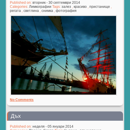
Published on:
вторник - 30 септември 2014
Categories:
Лимкографии
Tags:
залез
,
красиво
,
пристанище
,
регата
,
светлина
,
снимка
,
фотография
No Comments
Дъх
Published on:
неделя - 05 януари 2014