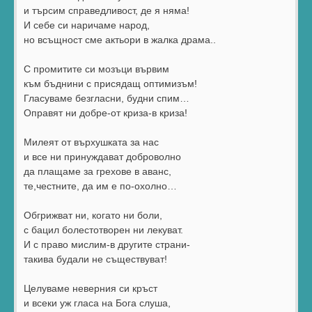
и търсим справедливост, де я няма!
И себе си наричаме народ,
но всъщност сме актьори в жалка драма..
С промитите си мозъци вървим
към бъднини с присядащ оптимизъм!
Гласуваме безгласни, будни спим…
Оправят ни добре-от криза-в криза!
Милеят от върхушката за нас
и все ни принуждават доброволно
да плащаме за грехове в аванс,
те,честните, да им е по-охолно…
Обгрижват ни, когато ни боли,
с бацил болестотворен ни лекуват.
И с право мислим-в другите страни-
такива будали не съществуват!
Целуваме неверния си кръст
и всеки уж гласа на Бога слуша,