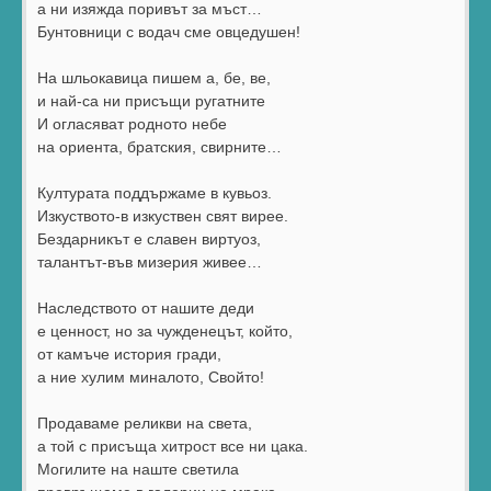
а ни изяжда поривът за мъст…
Бунтовници с водач сме овцедушен!
На шльокавица пишем а, бе, ве,
и най-са ни присъщи ругатните
И огласяват родното небе
на ориента, братския, свирните…
Културата поддържаме в кувьоз.
Изкуството-в изкуствен свят вирее.
Бездарникът е славен виртуоз,
талантът-във мизерия живее…
Наследството от нашите деди
е ценност, но за чужденецът, който,
от камъче история гради,
а ние хулим миналото, Свойто!
Продаваме реликви на света,
а той с присъща хитрост все ни цака.
Могилите на наште светила