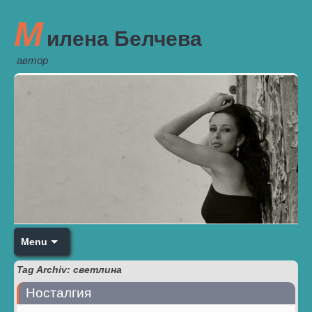
М
илена Белчева
автор
Menu
Tag Archiv: светлина
Носталгия