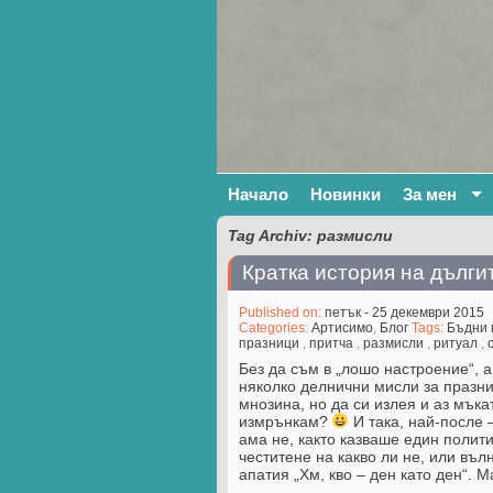
Начало
Новинки
За мен
Tag Archiv: размисли
Кратка история на дълги
Published on:
петък - 25 декември 2015
Categories:
Артисимо
,
Блог
Tags:
Бъдни 
празници
,
притча
,
размисли
,
ритуал
,
Без да съм в „лошо настроение“, 
няколко делнични мисли за празни
мнозина, но да си излея и аз мък
измрънкам?
И така, най-после 
ама не, както казваше един полити
честитене на какво ли не, или въл
апатия „Хм, кво – ден като ден“.