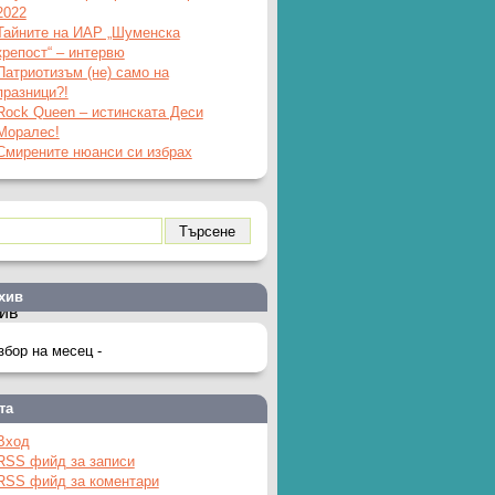
2022
Тайните на ИАР „Шуменска
крепост“ – интервю
Патриотизъм (не) само на
празници?!
Rock Queen – истинската Деси
Моралес!
Смирените нюанси си избрах
хив
ив
та
Вход
RSS фийд за записи
RSS фийд за коментари