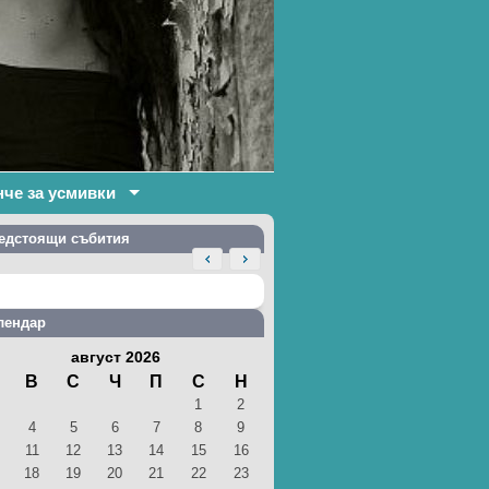
нче за усмивки
едстоящи събития
лендар
август 2026
В
С
Ч
П
С
Н
1
2
4
5
6
7
8
9
11
12
13
14
15
16
18
19
20
21
22
23