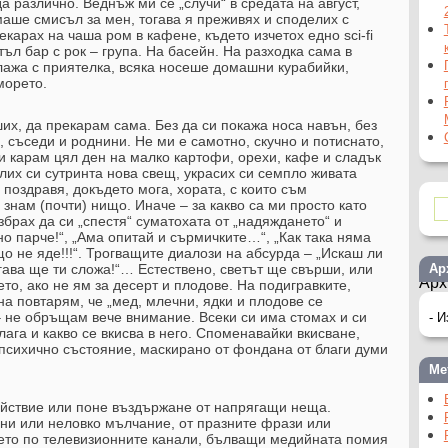
 различно. Веднъж ми се „случи“ в средата на август,
маше смисъл за мен, тогава я преживях и споделих с
екарах на чаша ром в кафене, където изчетох едно sci-fi
ъл бар с рок – група. На басейн. На разходка сама в
лажа с приятелка, всяка носеше домашни курабийки,
морето.
ших, да прекарам сама. Без да си покажа носа навън, без
, съседи и роднини. Не ми е самотно, скучно и потиснато,
 карам цял ден на малко картофи, орехи, кафе и сладък
лих си сутринта нова свещ, украсих си семпло живата
 поздравя, докъдето мога, хората, с които съм
 знам (почти) нищо. Иначе – за какво са ми просто като
брах да си „спестя“ суматохата от „надяждането“ и
о парче!“, „Ама опитай и сърмичките…“, „Как така няма
о не яде!!!“. Трогващите диалози на абсурда – „Искаш ли
тогава ще ти сложа!“… Естествено, светът ще свърши, или
Ар
Арх
о, ако не ям за десерт и плодове. На подигравките,
на повтарям, че „мед, млечни, ядки и плодове се
– не обръщам вече внимание. Всеки си има стомах и си
лага и какво се вкисва в него. Споменавайки вкисване,
 психично състояние, маскирано от фондана от благи думи
Ме
ойствие или поне въздържане от напрягащи неща.
ни или неловко мълчание, от празните фрази или
ето по телевизионните канали, бълващи медийната помия