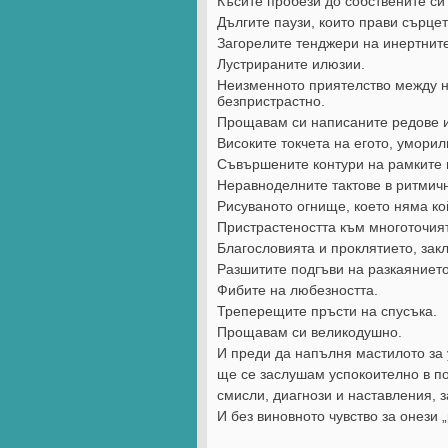
Късите пробези до собствените си 
Дългите паузи, които прави сърцет
Загорелите тенджери на инертните
Лустрираните илюзии.
Неизменното приятелство между на
безпристрастно.
Прощавам си написаните редове и
Високите токчета на егото, уморил
Съвършените контури на рамките и 
Неравноделните тактове в ритмич
Рисуваното огнище, което няма кой
Пристрастеността към многоточия
Благословията и проклятието, заклю
Разшитите подгъви на разкаянието
Фибите на любезността.
Треперещите пръсти на спусъка.
Прощавам си великодушно.
И преди да напълня мастилото за
ще се заслушам успокоително в по
смисли, диагнози и наставления, 
И без виновното чувство за онези