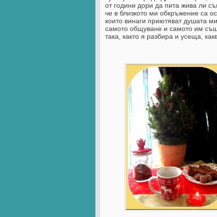
от години дори да пита жива ли съ
че в близкото ми обкръжение са о
които винаги приютяват душата ми 
самото общуване и самото им съще
така, както я разбира и усеща, как