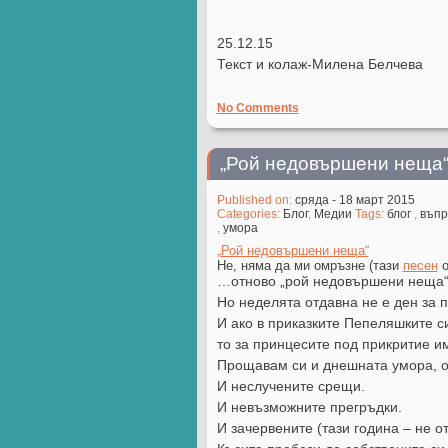
25.12.15
Текст и колаж-Милена Белчева
No Comments
„Рой недовършени неща
Published on:
сряда - 18 март 2015
Categories:
Блог
,
Медии
Tags:
блог
,
въпр
,
умора
„Рой недовършени неща“
Не, няма да ми омръзне (тази
песен
о
…отново „рой недовършени неща“ 
Но неделята отдавна не е ден за 
И ако в приказките Пепеляшките с
то за принцесите под прикритие и
Прощавам си и днешната умора, о
И неслучените срещи.
И невъзможните прегръдки.
И зачервените (тази година – не от