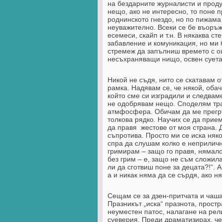
на бездарните журналисти и проду
нещо, ако не интересно, то поне п
роднинското гнездо, но по пижама 
неуважително. Всеки се бе въоръж
есемеси, скайп и т.н. В някаква с
забавление и комуникация, но ми 
стремеж да запълниш времето с о
несъхраняващи нищо, освен суета
Никой не съдя, нито се скатавам о
рамка. Надявам се, че някой, обач
който сме си изградили и следваме
не одобрявам нещо. Споделям тра
атмфосфера. Обичам да ме прегръщ
толкова рядко. Научих се да прием
да правя жестове от моя страна. 
съпротива. Просто ми се иска няк
спра да слушам колко е неприлично
гримирам – защо го правя, нямало
без грим – е, защо не съм сложила
ли да сготвиш поне за децата?!“. 
а и никак няма да се сърдя, ако н
Сещам се за дзен-притчата и чаша
Празникът „иска“ празнота, простр
неуместен патос, налагане на рел
суеверия. Преди драматизирах, че