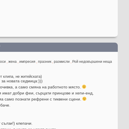
“
оси
,
жена
,
импресия
,
празник
,
размисли
,
Рой недовършени неща
т клипа, не житейската)
за новата седмица:)))
почивка, а само смяна на работното място.
и имат добри феи, сърцати принцове и хепи-енд,
ма само познати рефрени с тиквени сцени.
баче.
 сълзи!) клепачи.