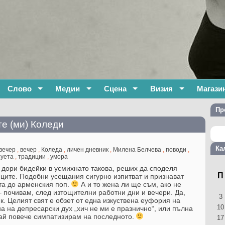
Слово
Медии
Сцена
Визия
Магази
Пр
те (ми) Коледи
Ка
вечер
,
вечер
,
Коледа
,
личен дневник
,
Милена Белчева
,
поводи
,
суета
,
традиции
,
умора
а дори бидейки в усмихнато такова, реших да споделя
П
ците. Подобни усещания сигурно изпитват и признават
ата до арменския поп.
А и то жена ли ще съм, ако не
– почивам, след изтощителни работни дни и вечери. Да,
3
к. Целият свят е обзет от една изкуствена еуфория на
10
на на депресарски дух „хич не ми е празнично“, или пълна
 Май повече симпатизирам на последното.
17