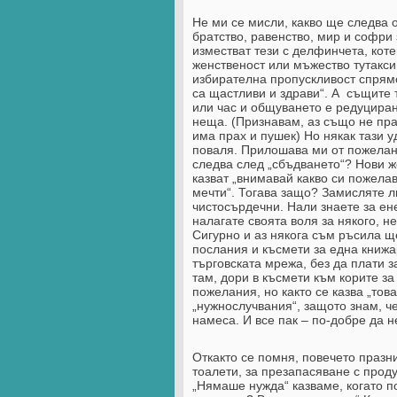
Не ми се мисли, какво ще следва о
братство, равенство, мир и софри 
изместват тези с делфинчета, кот
женственост или мъжество тутакси 
избирателна пропускливост спрямо
са щастливи и здрави“. А същите 
или час и общуването е редуцира
неща. (Признавам, аз също не пра
има прах и пушек) Но някак тази 
поваля. Прилошава ми от пожелания
следва след „сбъдването“? Нови 
казват „внимавай какво си пожелав
мечти“. Тогава защо? Замисляте л
чистосърдечни. Нали знаете за ен
налагате своята воля за някого, н
Сигурно и аз някога съм ръсила щ
послания и късмети за една книжа
търговската мрежа, без да плати з
там, дори в късмети към корите за
пожелания, но както се казва „тов
„нужнослучвания“, защото знам, че
намеса. И все пак – по-добре да 
Откакто се помня, повeчето празн
тоалети, за презапасяване с прод
„Нямаше нужда“ казваме, когато п