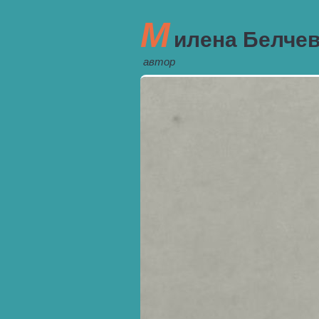
М
илена Белче
автор