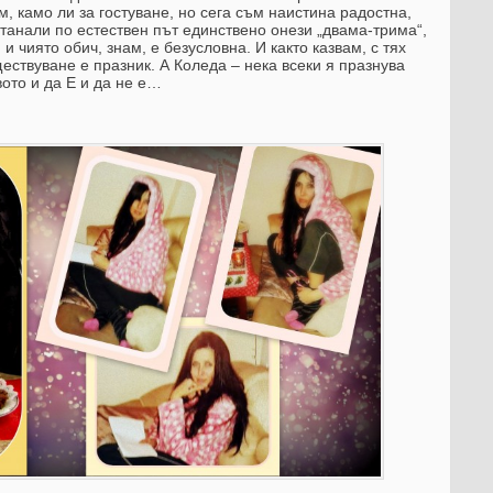
м, камо ли за гостуване, но сега съм наистина радостна,
станали по естествен път единствено онези „двама-трима“,
и чиято обич, знам, е безусловна. И както казвам, с тях
ствуване е празник. А Коледа – нека всеки я празнува
вото и да Е и да не е…