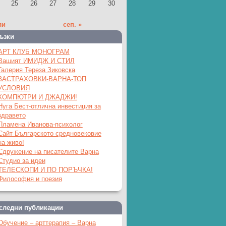
25
26
27
28
29
30
ли
сеп. »
ъзки
АРТ КЛУБ МОНОГРАМ
Вашият ИМИДЖ И СТИЛ
Галерия Тереза Зиковска
ЗАСТРАХОВКИ-ВАРНА-ТОП
УСЛОВИЯ
КОМПЮТРИ И ДЖАДЖИ!
Нуга Бест-отлична инвестиция за
здравето
Пламена Иванова-психолог
Сайт Българското средновековие
на живо!
Сдружение на писателите Варна
Студио за идеи
ТЕЛЕСКОПИ И ПО ПОРЪЧКА!
Философия и поезия
следни публикации
Обучение – арттерапия – Варна