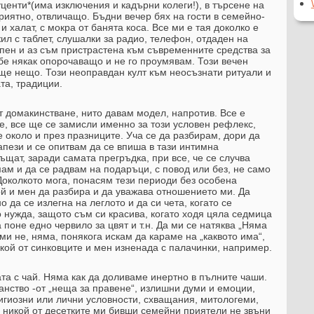
центи*(има изключения и кадърни колеги!), в търсене на
риятно, отвличащо. Бъдни вечер бях на гости в семейно-
и халат, с мокра от банята коса. Все ми е тая доколко е
ил с таблет, слушалки за радио, телефон, отдаден на
тепен и аз съм пристрастена към съвременните средства за
бе някак опорочаващо и не го проумявам. Този вечен
ще нещо. Този неоправдан култ към неосъзнати ритуали и
та, традиции.
т домакинстване, нито давам модел, напротив. Все е
е, все ще се замисли именно за този условен рефлекс,
 около и през празниците. Уча се да разбирам, дори да
пези и се опитвам да се впиша в тази интимна
ат, заради самата прегръдка, при все, че се случва
ам и да се радвам на подаръци, с повод или без, не само
Доколкото мога, понасям тези периоди без особена
ой и мен да разбира и да уважава отношението ми. Да
 да се излегна на леглото и да си чета, когато се
 нужда, защото съм си красива, когато ходя цяла седмица
 поне едно червило за цвят и т.н. Да ми се натяква „Няма
Ами не, няма, понякога искам да караме на „каквото има“,
якой от синковците и мен изненада с палачинки, например.
та с чай. Няма как да доливаме инертно в пълните чаши.
анство -от „неща за правене“, излишни думи и емоции,
игиозни или лични условности, схващания, митологеми,
 никой от десетките ми бивши семейни приятели не звъни