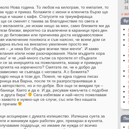
24
коло Нова година. То любов на килограм, то емпатия, то
31
за чудо и приказ. Колажите с икони и еленчета бързо ще
« ю
енца и чашки с кафе. Статусите на триумфираща
ще се сменят с такива за благоденствие по света и
Вр
 желанията „не искам нищо за мен, само близките ми да
тези близки, вероятно са въвлечени в караници през ден
но до битовизми или причинява доста нездравословни
вя изключение понякога и съм наясно, че всеки дом си
ударна вълна на внезапно умиление просто ме
 – „и нека Бог сбъдне всички твои мечти“. И какво
желания и/или нови разочарования. Нали мъдрите хора
аш“ и че „най-много сълзи са пролети от сбъднати
и се за инерцията на пожеланията, макар и привидно
ергията на изреченото? Смятате ли, че е добро да
езависимо че съвпада с неговата. А с Божията?
едро неща в този дух. Помня, че една година писах
рница във Варна, после тя ги разпространяваше в
а авторството, но и по-добре. Все още ги виждам тук –
 баници. Както и да е. И да, рисувам камъчета с подобни
а е друга бира“
Сега избягвам и най-често пожелавам
 каквото е нужно-ще се случи, със или без нашата
не пречим
ици асоциирам с думата излишество. Излишна суета за
По
укти и минимум един работен ден, прекаран в кухнята.
олучаваме подаръци, но имаме ли нужда от всичко