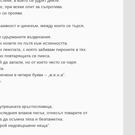
стени, в които се удрят дните.
о, при всеки опит за съпротива.
 си прояви.
ивност и цинизъм, между които се търся,
 сдържаните въздихания.
и нозете по пътя към истинността.
лекотата, с която забивам пироните в тях.
но повтарящата се пиеса.
 да запали, но от което често се паря.
та.
чени в четири букви – „ж.е.н.а“.
.
 утрешната кръстословица,
следния влаков писък, отнесъл товарите от
за да осъмна тиха и безпаметна.
 „рой недовършени неща“.