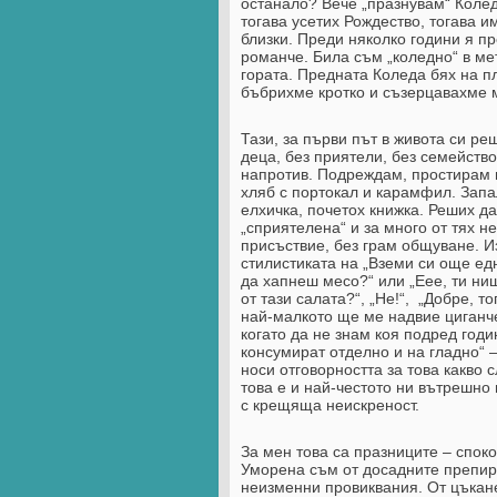
останало? Вече „празнувам“ Коледа
тогава усетих Рождество, тогава и
близки. Преди няколко години я пр
романче. Била съм „коледно“ в мет
гората. Предната Коледа бях на п
бъбрихме кротко и съзерцавахме 
Тази, за първи път в живота си ре
деца, без приятели, без семейство
напротив. Подреждам, простирам и
хляб с портокал и карамфил. Запа
елхичка, почетох книжка. Реших да
„сприятелена“ и за много от тях не
присъствие, без грам общуване. Из
стилистиката на „Вземи си още едн
да хапнеш месо?“ или „Еее, ти нищ
от тази салата?“, „Не!“, „Добре, 
най-малкото ще ме надвие циганчет
когато да не знам коя подред годи
консумират отделно и на гладно“ 
носи отговорността за това какво с
това е и най-честото ни вътрешно
с крещяща неискреност.
За мен това са празниците – спок
Уморена съм от досадните препир
неизменни провиквания. От цъкан