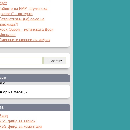
2022
Тайните на ИАР „Шуменска
крепост“ – интервю
Патриотизъм (не) само на
празници?!
Rock Queen – истинската Деси
Моралес!
Смирените нюанси си избрах
хив
ив
та
Вход
RSS фийд за записи
RSS фийд за коментари