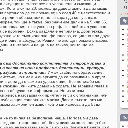
24
а ситуациите стават все по-усложнени и смазващи
31
вам. Когато си на 20, можеш да дадеш шанс и да изчакаш
и партньора да се променят, но след 40 е неестествено и
« ю
е роли и образи, които не ви карат да се чувствате
Вр
оворен, той ще е такъв, без значение дали е на 5 или 55,
и оправдания, този условен рефлекс, действал успешно
а се промени. Всяка раздяла е неприятна, дори тежка.
вувала като емоционална, финансова, социална или друга
ще и още, е абсурдно. Реших, че ако ще поемам рискове,
дащи и интересни неща, а не такива, които ще ме
ат.
да съм достатъчно компетентна и информирана и
 в света на нови професии, дестинации, култури,
ригуват и привличат.
Имам стабилно образование,
ойствие, но имам и енергията да се развивам и в други
ия, дори да е само за удоволствие. Все по-слабо ме
е клюкини, личните драми на хората. Не заравям глава в
ена на общуване и информация. Не изпитвам
и живот, натоварвайки приятелите си с оплаквания, или
 публикации социалните мрежи. Давам съвети, ако ми
 имам хармоничен живот, който ми харесва и да бъда
.
По
да не го пилея за безполезни неща. Но това ми дава
ареждащо „нищоправене“, без угризения колко неща бих
ко имам ентусиазъм, мога да лъскам фугите в банята до 4