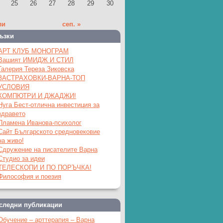
25
26
27
28
29
30
ли
сеп. »
ъзки
АРТ КЛУБ МОНОГРАМ
Вашият ИМИДЖ И СТИЛ
Галерия Тереза Зиковска
ЗАСТРАХОВКИ-ВАРНА-ТОП
УСЛОВИЯ
КОМПЮТРИ И ДЖАДЖИ!
Нуга Бест-отлична инвестиция за
здравето
Пламена Иванова-психолог
Сайт Българското средновековие
на живо!
Сдружение на писателите Варна
Студио за идеи
ТЕЛЕСКОПИ И ПО ПОРЪЧКА!
Философия и поезия
следни публикации
Обучение – арттерапия – Варна