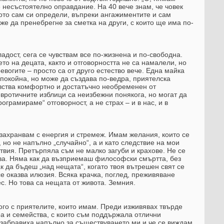
е несъстоятелно оправдание. На 40 вече знам, че човек
ото сам си определи, въпреки ангажиментите и сам
же да пренебрегне за сметка на други, с които ще има по-
адост, сега се чувствам все по-жизнена и по-свободна.
то на децата, както и отговорността не са намалели, но
ревогите – просто са от друго естество вече. Една майка
покойна, но може да създава по-ведра, приятелска
увства комфортно и достатъчно необременен от
ротичните изблици са неизбежни понякога, но могат да
ограмираме“ отговорност, а не страх – и в нас, и в
 захранвам с енергия и стремеж. Имам желания, които се
 но не напълно „случайно“, а и като следствие на мои
твия. Претърпяла съм не малко загуби и крахове. Не се
ва. Няма как да възприемаш философски смъртта, без
к да бъдеш „над нещата“, когато твоя вътрешен свят се
 се оказва илюзия. Всяка крачка, поглед, преживяване
с. Но това са нещата от живота. Земния.
го с приятелите, които имам. Преди изживявах твърде
ра и семейства, с които съм поддържала отлични
 забравиха напълно за съществуването ми и че се виждам