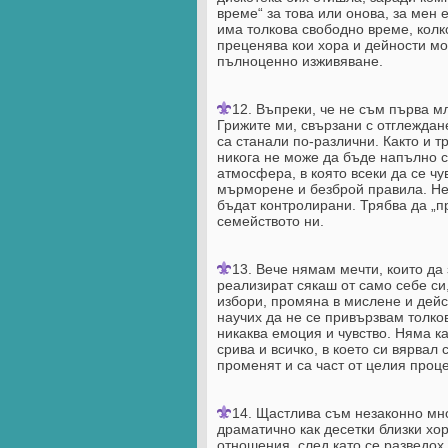
време“ за това или онова, за мен 
има толкова свободно време, колк
преценява кои хора и дейности мо
пълноценно изживяване.
12. Въпреки, че не съм първа мл
Грижите ми, свързани с отглеждане
са станали по-различни. Както и т
никога не може да бъде напълно с
атмосфера, в която всеки да се ч
мърморене и безброй правила. Нев
бъдат контролирани. Трябва да „пр
семейството ни.
13. Вече нямам мечти, които да
реализират сякаш от само себе си,
избори, промяна в мислене и дейс
научих да не се привързвам толко
никаква емоция и чувство. Няма ка
срива и всичко, в което си вярвал
променят и са част от целия проце
14. Щастлива съм незаконно мно
драматично как десетки близки хо
отношения, след като се разведох