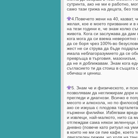
сутринта, ако не ми е работно, мо
само тази грижа на децата, без то
4.Повечето жени на 40, казват, ч
желая, кое е моето призвание и в 
на тези години е, че знам колко съ
живота. Кога си заслужава да дам
кога мога да си взема невероятно 
да се боря чрез 100%-во безуслов
жест не си струва да бъде подарък
имала неблагоразумието да се оби
превръща в търговия, мазохизъм, 
да не я доближавам. Знам кога едн
съгласието ти да стоиш в същата 
обичаш и цениш.
5. Знам че и физическото, и пси
позволявам да неглижирам дори на
прегледи и диагнози. Всичко е по
месото и алкохола, но по философ
ако се изкуша с плодова тарталет
пържени филийки. Избягвам вредни
и извлеци, най-малкото, нито са м
отглеждам сама някои зеленчуци.
дневно (повече като ритуал на уми
в които не ми се пие кафе, което 
двигателен режим, но ходя на танц