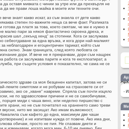
га да оставя мивката с чинии за утре или да прехвърля не
ва да ме прави лоша майка в моите или техните очи.
е вече знаят какво искат, аз съм знаела от дете какво
някаква степен по-важните неща са вече факт. Разликата
м готова да платя за това, което смятам, че ми е нужно в
 не малко пари за някоя фантастично скроена дреха, и
красив шал „секънд хенд“ за стотинки. Кога си заслужава
но себеотдаване за една връзка, и кога дори най-малкият
 за неблагодарен и егоцентричен тарикат, който съм
кна силно. Знам границата, след която любовта се
изгнание дори. И вече не я прекрачвам, дори съм нащрек
а работа си заслужава парите и кога те експлоатират, а
служба, при същите условия е показателно, че сама не се
Ар
Арх
хическото здраве са моя безценен капитал, затова не си
й-леките симптоми и не робувам на страховете си от
правимо, ако се „хване“ навреме. Спряла съм почти изцяло
ски, не по здравословни причини и не се самобичувам,
а, порция миди с чаша вино, или неделно пиршество с
те храни, но не съм почитател на храненето само треви
Ме
и вкусни, нито ме засищат. Ако имам възможност,
 Намалила съм кафето до една, максимум две чаши
ротворение) и не изпитвам нужда от повече. Ако има дни,
толкова обичам, просто не пия. Не спазвам диети и
и и изминавам, когато мога мин. 6-10 км дневно. Бях