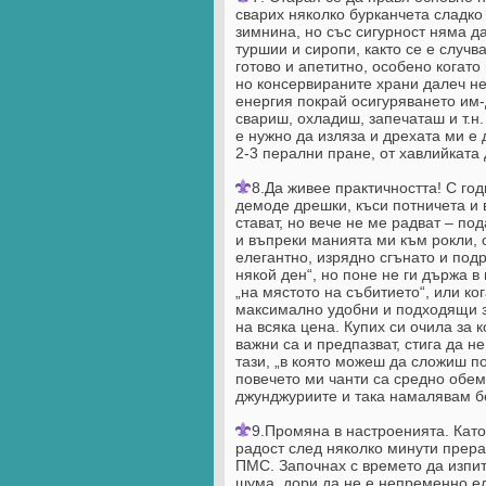
сварих няколко бурканчета сладко
зимнина, но със сигурност няма д
туршии и сиропи, както се е случ
готово и апетитно, особено когат
но консервираните храни далеч не
енергия покрай осигуряването им
свариш, охладиш, запечаташ и т.н.
е нужно да изляза и дрехата ми е
2-3 перални пране, от хавлийката 
8.Да живее практичността! С го
демоде дрешки, къси потничета и 
стават, но вече не ме радват – п
и въпреки манията ми към рокли, о
елегантно, изрядно сгънато и под
някой ден“, но поне не ги държа в
„на мястото на събитието“, или ко
максимално удобни и подходящи за
на всяка цена. Купих си очила за 
важни са и предпазват, стига да н
тази, „в която можеш да сложиш по
повечето ми чанти са средно обем
джунджуриите и така намалявам б
9.Промяна в настроенията. Кат
радост след няколко минути прерас
ПМС. Започнах с времето да изпит
шума, дори да не е непременно е