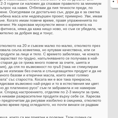
а 2-3 години си наложих да спазвам правилото за минимум
въпрос на навик. Отбягвам да пия течности преди, по
ене. Осигурявам си достатъчно сън, дори да е за сметка
ебена маса или недовършен проект, примерно. Уви, имам
не. Когато имам повече време, правя упражненията по
речинг. Не харесвам мускулести жени с коремчета на
 фитнеса, няма да кажа нищо ново, но съм се убедила, че
ително за добрия вид и тонус.
отколкото на 20 и съвсем малко по-малко, отколкото през
лзвала скъпа козметика, но купувам качествена, или си
родукти за лице и тяло. С времето забелязах, че кожата
 зарастват по-трудно, напълняването се получава в най-
 старая да се грижа много повече за очите, шията и
ия), да спя по възможност по гръб (така не стимулирам
да не излизам без очила и слънцезащитен продукт и да не
ного базови и етерични масла, които имат голямо
та“ със старостта. Косата ми е все така прекрасна,
ядисвам възможно най-рядко и то в естествения ми цвят.
но до платинено русо“ съм ги забравила и не намирам
. Според настроението, отделям по 2-3 минути за грим,
з никакви разкрасителни продукти върху себе си. Харесва
 предпочитам да рисувам изобилно в скицника, отколкото
алко време пред огледалото, но почти винаги се радвам
еща, които са ми приятни и полезни. Тази година си