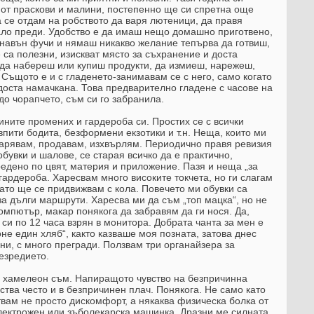
 от праскови и малини, постепенно ще си спретна още
а се отдам на робството да варя лютеници, да правя
вало преди. Удобство е да имаш нещо домашно приготвено,
о навън фучи и нямаш никакво желание тепърва да готвиш,
 са полезни, изискват място за съхранение и доста
-да набереш или купиш продукти, да измиеш, нарежеш,
 Същото е и с гладенето-занимавам се с него, само когато
 доста намачкана. Това предварително гладене с часове на
до чорапчето, съм си го забранила.
дините промених и гардероба си. Простих се с всички
впити бодита, безформени екзотики и т.н. Неща, които ми
одарявам, продавам, изхвърлям. Периодично правя ревизия
бувки и шалове, се старая всичко да е практично,
редено по цвят, материя и приложение. Пазя и неща „за
 гардероба. Харесвам много високите токчета, но ги слагам
гато ще се придвижвам с кола. Повечето ми обувки са
 дълги маршрути. Харесва ми да съм „топ мацка“, но не
компютър, макар понякога да забравям да ги нося. Да,
е си по 12 часа взрян в монитора. Добрата чанта за мен е
не един хляб“, както казваше моя позната, затова днес
ни, с много прегради. Ползвам три органайзера за
езредието.
о хамелеон съм. Напиращото чувство на безпричинна
тва често и в безпричинен плач. Понякога. Не само като
вам не просто дискомфорт, а някаква физическа болка от
лектрожен или зъболекарска машинка. Дразни ме силната