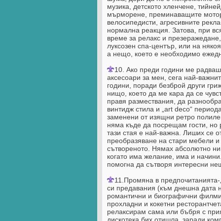
музика, детското хленчене, тийне
мърморене, преминаващите мотори
велосипедисти, агресивните реклам
нормална реакция. Затова, при вс
време за релакс и презеражедане,
луксозен спа-център, или на някоя
а нещо, което е необходимо ежедн
10. Ако преди години ме радваш
аксесоари за мен, сега най-важнит
години, поради безброй други гри
нищо, което да ме кара да се чув
правя размествания, да разнообра
винтидж стила и „art deco“ период
заменени от изящни ретро полилеи
няма къде да посрещам гости, но 
тази стая е най-важна. Лиших се о
преобразяване на стари мебели и 
сътвореното. Нямах абсолютно ник
когато има желание, има и начини.
помогна да сътворя интересни нещ
11.Промяна в предпочитанията-„
си предавания (към днешна дата 
романтични и биографични филми 
прохладни и кокетни ресторантче
релаксирам сама или бъбря с прият
дискотека бих отишла, заради ком