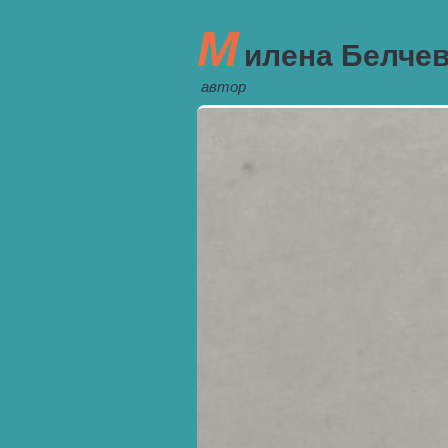
М
илена Белче
автор