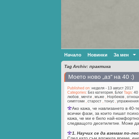
Начало
Новинки
За мен
Tag Archiv: практика
Моето ново „аз“ на 40 :)
Published on:
неделя - 13 август 2017
Categories:
Без категория
,
Блог
Tags:
40
любов
,
мечти
,
мъже
,
Норбеков
,
отнош
симптоми
,
старост
,
тонус
,
упражнения
Ако кажа, че навлизането в 40-
всички фази, за които пишат психо
кажа, че ми е било най-комфортно 
следващото десетилетие. Може да 
1. Научих се да вземам по-ле
След като съм вложила време, ене