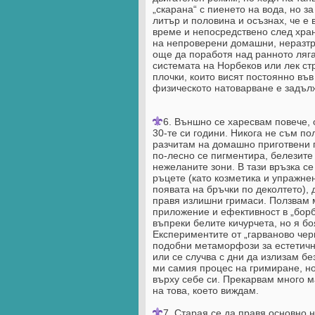
„скарана“ с пиенето на вода, но з
литър и половина и осъзнах, че е 
време и непосредствено след хран
на непроверени домашни, неразтр
още да поработя над ранното ляга
системата на Норбеков или лек ст
плочки, които висят постоянно във
физическото натоварване е задълж
6. Външно се харесвам повече, 
30-те си години. Никога не съм по
разчитам на домашно приготвени п
по-лесно се пигментира, белезите
нежеланите зони. В тази връзка се
ръцете (като козметика и упражнен
появата на бръчки по деколтето), 
правя излишни гримаси. Ползвам м
приложение и ефективност в „борба
въпреки белите кичурчета, но я бо
Експериментите от „гарваново чер
подобни метаморфози за естетични
или се случва с дни да излизам бе
ми самия процес на гримиране, но
върху себе си. Прекарвам много м
на това, което виждам.
7. Старая се да правя основно н