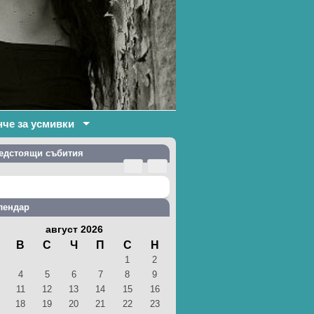
нче за усмивки
едстоящи събития
лендар
август 2026
В
С
Ч
П
С
Н
1
2
4
5
6
7
8
9
11
12
13
14
15
16
18
19
20
21
22
23