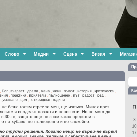
Слово
Медии
Сцена
Визия
Магази
Пр
Ка
,
Бог
,
възраст
,
драма
,
жена
,
жени
,
живот
,
история
,
критическа
,
ения
,
практика
,
приятели
,
пълноценен
,
път
,
радост
,
ред
,
,
усещане
,
цел
,
четиридесет години
те не беше голям стрес за мен, ще излъжа. Минах през
П
лозите и споделят познати и непознати. Но не мога да
в 30-те, защото още не знам какво предстои в
3
е по-хубаво, по-пълноценно и по-спокойно.
10
сно трудни решения. Когато нещо не върви-не върви!
17
ргия, емоции, знание, желание и себеотричане в едни