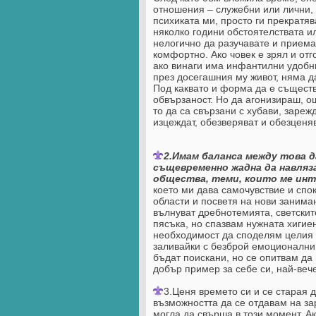
отношения – служебни или лични, 
психиката ми, просто ги прекратя
няколко години обстоятелствата ил
нелогично да разучавате и приемат
комфортно. Ако човек е зрял и отг
ако винаги има инфантилни удобн
през досегашния му живот, няма д
Под каквато и форма да е същест
обвързаност. Но да агонизираш, о
то да са свързани с хубави, зареж
изцеждат, обезверяват и обезценяв
2.Имам баланса между това 
същевременно жадна да навляза
общества, теми, които ме инт
което ми дава самочувствие и спок
области и посветя на нови заниман
вълнуват дребнотемията, светскит
пясъка, но спазвам нужната хиги
необходимост да споделям целия с
заливайки с безброй емоционални
бъдат поискани, но се опитвам да
добър пример за себе си, най-вече
3.Ценя времето си и се старая 
възможността да се отдавам на з
могла да свърша в този момент. А