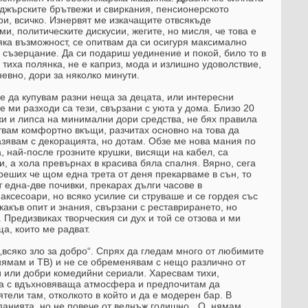
йджърските брътвежи и свиркания, пенсионерското
, всичко. Изнервят ме изкачащите отвсякъде
и, политическите дискусии, жегите, но мисля, че това е
яка възможност, се опитвам да си осигуря максимално
 съзерцание. Да си подариш уединение и покой, било то в
 тиха полянка, не е каприз, мода и излишно удоволствие,
евно, дори за няколко минути.
е да купувам разни неща за децата, или интересни
е ми разходи са тези, свързани с уюта у дома. Близо 20
жи и липса на минимални дори средства, не бях правила
ствам комфортно вкъщи, разчитах основно на това да
зявам с декорацията, но дотам. Обзе ме нова мания по
а, най-после грозните крушки, висящи на кабел, са
, а хола превърнах в красива бяла спалня. Вярно, сега
реших че щом една трета от деня прекарваме в сън, то
т една-две почивки, прекарах дълги часове в
аксесоари, но всяко усилие си струваше и се гордея със
акъв опит и знания, свързани с реставрирането, но
 Предизвиках творческия си дух и той се отзова и ми
а, които ме радват.
всяко зло за добро“. Спрях да гледам много от любимите
нямам и ТВ) и не се обременявам с нещо различно от
или добри комедийни сериали. Харесвам тихи,
та с вдъхновяваща атмосфера и предпочитам да
ели там, отколкото в който и да е модерен бар. В
панията, но не повече от веднъж годишно. „О, нямам