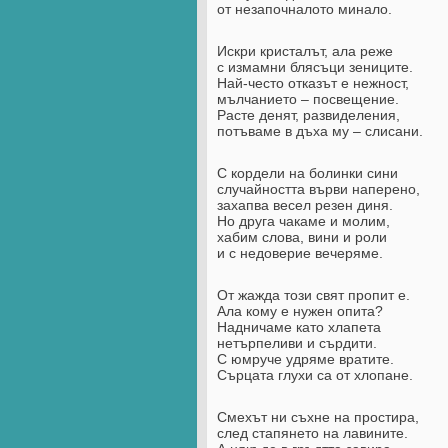
от незапочналото минало.
Искри кристалът, ала реже
с измамни блясъци зениците.
Най-често отказът е нежност,
мълчанието – посвещение.
Расте денят, развиделения,
потъваме в дъха му – слисани.
С кордели на болинки сини
случайността върви наперено,
захапва весел резен диня.
Но друга чакаме и молим,
хабим слова, вини и роли
и с недоверие вечеряме.
От жажда този свят пропит е.
Ала кому е нужен опита?
Надничаме като хлапета
нетърпеливи и сърдити.
С юмруче удряме вратите.
Сърцата глухи са от хлопане.
Смехът ни съхне на простира,
след стапянето на лавините.