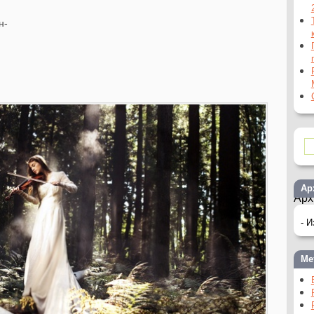
н-
Ар
Арх
Ме