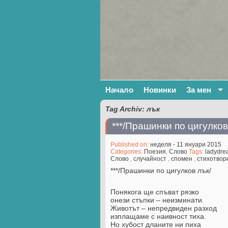
Начало
Новинки
За мен
Tag Archiv: лък
***/Прашинки по цигулков
Published on:
неделя - 11 януари 2015
Categories:
Поезия
,
Слово
Tags:
ladydre
Слово
,
случайност
,
спомен
,
стихотвор
***/Прашинки по цигулков лък/
Понякога ще спъват рязко
онези стъпки – неизминати.
Животът – непредвиден разход
изплащаме с наивност тиха.
Но хубост дланите ни пиха