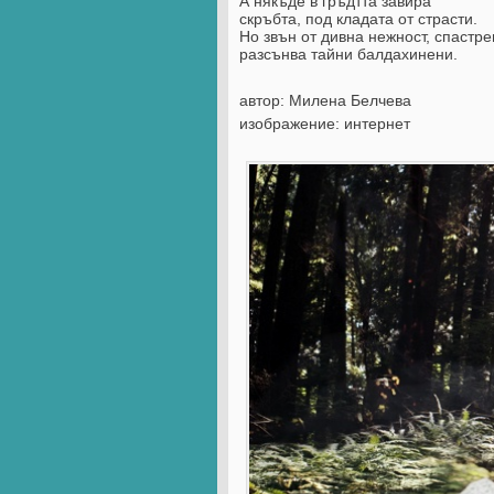
А някъде в гръдтта завира
скръбта, под кладата от страсти.
Но звън от дивна нежност, спастре
разсънва тайни балдахинени.
автор: Милена Белчева
изображение: интернет