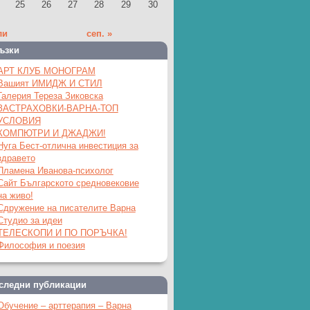
25
26
27
28
29
30
ли
сеп. »
ъзки
АРТ КЛУБ МОНОГРАМ
Вашият ИМИДЖ И СТИЛ
Галерия Тереза Зиковска
ЗАСТРАХОВКИ-ВАРНА-ТОП
УСЛОВИЯ
КОМПЮТРИ И ДЖАДЖИ!
Нуга Бест-отлична инвестиция за
здравето
Пламена Иванова-психолог
Сайт Българското средновековие
на живо!
Сдружение на писателите Варна
Студио за идеи
ТЕЛЕСКОПИ И ПО ПОРЪЧКА!
Философия и поезия
следни публикации
Обучение – арттерапия – Варна