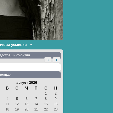
нче за усмивки
едстоящи събития
лендар
август 2026
В
С
Ч
П
С
Н
1
2
4
5
6
7
8
9
11
12
13
14
15
16
18
19
20
21
22
23