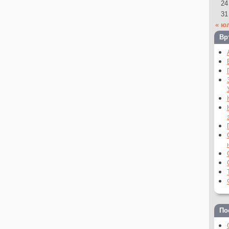
24
31
« ю
Вр
По