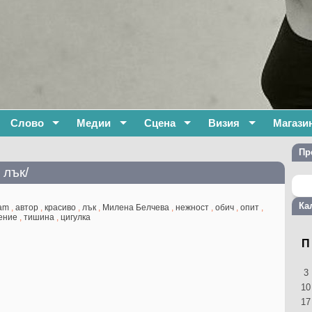
Слово
Медии
Сцена
Визия
Магази
Пр
 лък/
Ка
am
,
автор
,
красиво
,
лък
,
Милена Белчева
,
нежност
,
обич
,
опит
,
ение
,
тишина
,
цигулка
П
3
10
17