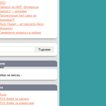
2022
Тайните на ИАР „Шуменска
крепост“ – интервю
Патриотизъм (не) само на
празници?!
Rock Queen – истинската Деси
Моралес!
Смирените нюанси си избрах
хив
ив
та
Вход
RSS фийд за записи
RSS фийд за коментари