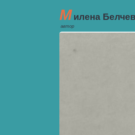
М
илена Белче
автор