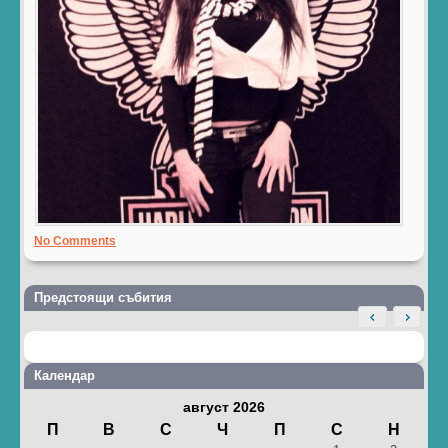
No Comments
Предстоящи събития
Календар
август 2026
П
В
С
Ч
П
С
Н