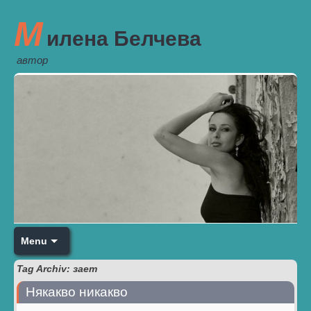
М
илена Белчева
автор
Menu
Tag Archiv: зает
Някакво никакво