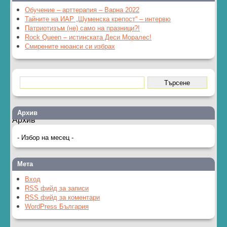
Обучение – арттерапия – Варна 2022
Тайните на ИАР „Шуменска крепост“ – интервю
Патриотизъм (не) само на празници?!
Rock Queen – истинската Деси Моралес!
Смирените нюанси си избрах
Архив
Архив
Мета
Вход
RSS фийд за записи
RSS фийд за коментари
WordPress България