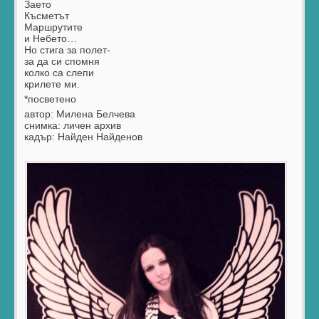
Заето
Късметът
Маршрутите
и Небето…
Но стига за полет-
за да си спомня
колко са слепи
крилете ми.
*посветено
автор: Милена Белчева
снимка: личен архив
кадър: Найден Найденов