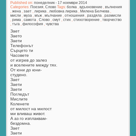
Published on:
понеделник - 17 ноември 2014
Categories:
Поезия
,
Слово
Tags:
болка
,
вдъхновение
,
вълнения
,
жена
,
зает
,
лирика
,
любовна лирика
,
Милена Белчева
,
мисли
,
муза
,
мъж
,
мълчание
,
отношения
,
раздяла
,
размисли
,
рима
,
самота
,
Слово
,
смут
,
стих
,
стихотворение
,
творчество
,
тъга
,
философия
,
чувства
Зает
Заето
Заети
Телефонът
Сърцето ти
Часовете
от изгрев до залез
и вселените между тях.
От юни до юни-
студено.
Зает
Заети
Заети
Погледът
Мислите
Коленете
от милост на милост
ми вливаш живот.
А аз го изплаквам-
бездомна.
Зает
Заети