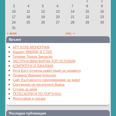
1
2
3
4
5
6
7
8
9
10
11
12
13
14
15
16
17
18
19
20
21
22
23
24
25
26
27
28
29
30
31
« юли
сеп. »
Връзки
АРТ КЛУБ МОНОГРАМ
Вашият ИМИДЖ И СТИЛ
Галерия Тереза Зиковска
ЗАСТРАХОВКИ-ВАРНА-ТОП УСЛОВИЯ
КОМПЮТРИ И ДЖАДЖИ!
Нуга Бест-отлична инвестиция за здравето
Пламена Иванова-психолог
Сайт Българското средновековие на живо!
Сдружение на писателите Варна
Студио за идеи
ТЕЛЕСКОПИ И ПО ПОРЪЧКА!
Философия и поезия
Последни публикации