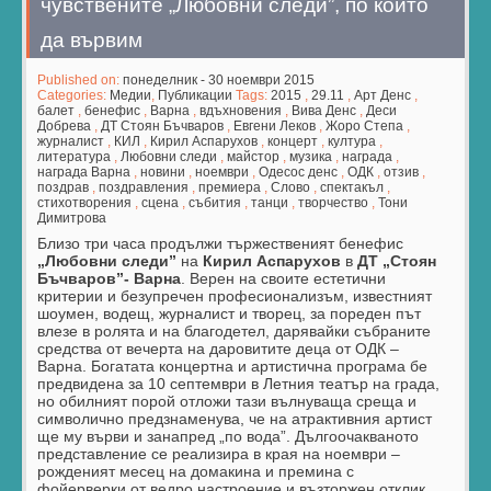
чувствените „Любовни следи”, по които
да вървим
Published on:
понеделник - 30 ноември 2015
Categories:
Медии
,
Публикации
Tags:
2015
,
29.11
,
Арт Денс
,
балет
,
бенефис
,
Варна
,
вдъхновения
,
Вива Денс
,
Деси
Добрева
,
ДТ Стоян Бъчваров
,
Евгени Леков
,
Жоро Степа
,
журналист
,
КИЛ
,
Кирил Аспарухов
,
концерт
,
култура
,
литература
,
Любовни следи
,
майстор
,
музика
,
награда
,
награда Варна
,
новини
,
ноември
,
Одесос денс
,
ОДК
,
отзив
,
поздрав
,
поздравления
,
премиера
,
Слово
,
спектакъл
,
стихотворения
,
сцена
,
събития
,
танци
,
творчество
,
Тони
Димитрова
Близо три часа продължи тържественият бенефис
„Любовни следи”
на
Кирил Аспарухов
в
ДТ „Стоян
Бъчваров”- Варна
. Верен на своите естетични
критерии и безупречен професионализъм, известният
шоумен, водещ, журналист и творец, за пореден път
влезе в ролята и на благодетел, дарявайки събраните
средства от вечерта на даровитите деца от ОДК –
Варна. Богатата концертна и артистична програма бе
предвидена за 10 септември в Летния театър на града,
но обилният порой отложи тази вълнуваща среща и
символично предзнаменува, че на атрактивния артист
ще му върви и занапред „по вода”. Дългоочакваното
представление се реализира в края на ноември –
рожденият месец на домакина и премина с
фойерверки от ведро настроение и възторжен отклик.