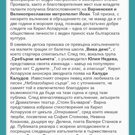
Проявата, както и благотворителния жест към младите
таланти получиха благословението на
Варненския и
Великопреславски митрополит Йоан
. Той призна, с
нескрито вълнение в обръщението си, че макар да е от
две години в морския град, познава достатъчно добре
следите на Кирил Аспарухов – една от знаковите
обществени личности с виден принос към българската
култура.
В оживяла детска приказка се превърна изпълнението
на малките грации от балетна школа „
Вива денс”,
с
което стартира спектакълът. След тях, вокална група
„
Сребърни звънчета
”, с ръководител
Юлия Недева,
представиха своята изненада – кавър на популярен
ретро хит. С думите: „
Той не е глас, а гласище
”, Кирил
Аспарухов анонсира звездната поява на
Калуди
Калудов
. Известният оперен певец изпя любимата си
песен „
Неблагодарно сърце
”, но с уточнението, че
самият той е изключително благодарен за
възможността да бъде на тази сцена и сред тази
публика. След впечатляващото изпълнение, актьорите
от Драматичен театър „Стоян Бъчваров”- Варна
представиха избрани стихотворения на Кирил
Аспарухов от цикъла „
Откриване
”, сред които имаше
творби, посветени на София Стоянова, Невена
Коканова, дъщеря му- Делена, поета Валери Станков и
др. Публиката реагира с искрени аплодисменти и
посрещна следващите изпълнители в тържествената