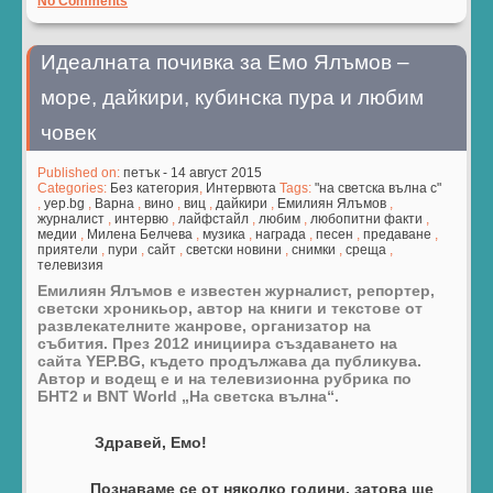
No Comments
Идеалната почивка за Емо Ялъмов –
море, дайкири, кубинска пура и любим
човек
Published on:
петък - 14 август 2015
Categories:
Без категория
,
Интервюта
Tags:
"на светска вълна с"
,
yep.bg
,
Варна
,
вино
,
виц
,
дайкири
,
Емилиян Ялъмов
,
журналист
,
интервю
,
лайфстайл
,
любим
,
любопитни факти
,
медии
,
Милена Белчева
,
музика
,
награда
,
песен
,
предаване
,
приятели
,
пури
,
сайт
,
светски новини
,
снимки
,
среща
,
телевизия
Емилиян Ялъмов е известен журналист, репортер,
светски хроникьор, автор на книги и текстове от
развлекателните жанрове, организатор на
събития. През 2012 инициира създаването на
сайта
YEP.BG, където продължава да публикува.
Автор и водещ е и на телевизионна рубрика по
БНТ2 и BNT World „На светска вълна“.
Здравей, Емо!
Познаваме се от няколко години, затова ще