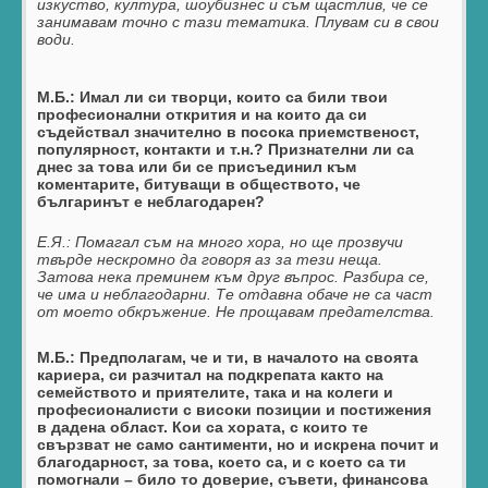
изкуство, култура, шоубизнес и съм щастлив, че се
занимавам точно с тази тематика. Плувам си в свои
води.
М.Б.: Имал ли си творци, които са били твои
професионални открития и на които да си
съдействал значително в посока приемственост,
популярност, контакти и т.н.? Признателни ли са
днес за това или би се присъединил към
коментарите, битуващи в обществото, че
българинът е неблагодарен?
Е.Я.:
Помагал съм на много хора, но ще прозвучи
твърде нескромно да говоря аз за тези неща.
Затова нека преминем към друг въпрос. Разбира се,
че има и неблагодарни. Те отдавна обаче не са част
от моето обкръжение. Не прощавам предателства.
М.Б.: Предполагам, че и ти, в началото на своята
кариера, си разчитал на подкрепата както на
семейството и приятелите, така и на колеги и
професионалисти с високи позиции и постижения
в дадена област.
Кои са хората, с които те
свързват не само сантименти, но и искрена почит и
благодарност, за това, което са, и с което са ти
помогнали – било то доверие, съвети, финансова