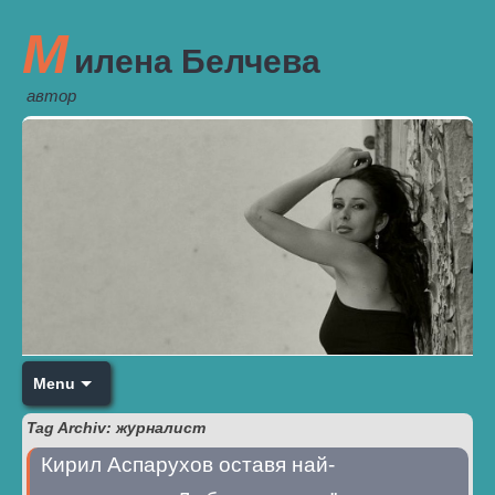
М
илена Белчева
автор
Menu
Tag Archiv: журналист
Кирил Аспарухов оставя най-