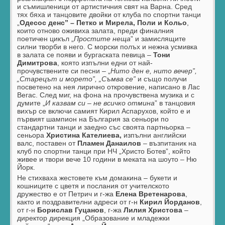
и съмишленици от артистичния свят на Варна. Сред
тях бяха и танцовите двойки от клуба по спортни танци
„
Одесос денс” – Петко и Мирела, Поли и Кольо
,
които отново оживиха залата, преди финалния
поетичен цикъл „
Простите неща
” и замислящите
силни творби в него. С морски полъх и нежна усмивка
в залата се появи и бургаската певица –
Тони
Димитрова
, която изпълни едни от най-
прочувствените си песни – „
Нито ден е, нито вечер”,
„Старецът и морето”, „Съмва се”
и също получи
посветено на нея лирично откровение, написано в Лас
Вегас. След миг, на фона на прочувствена музика и с
думите „
И казвам си – не всичко отмина
” в танцовия
вихър се включи самият Кирил Аспарухов, който е и
първият шампион на България за сеньори по
стандартни танци и заедно със своята партньорка –
сеньора
Христина Кателиева,
изпълни английски
валс, поставен от
Пламен Данаилов
– възпитаник на
клуб по спортни танци при НЧ „Христо Ботев”, който
живее и твори вече 10 години в меката на шоуто – Ню
Йорк.
Не стихваха жестовете към домакина – букети и
кошниците с цветя и послания от учителското
дружество е от Петрич и г-жа
Елена Вретенарова
,
както и поздравителни адреси от г-н
Кирил Йорданов
,
от г-н
Борислав Гуцанов
, г-жа
Лилия Христова
–
директор дирекция „Образование и младежки