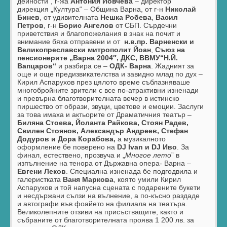
дейности“, г-жа
Антония Йовчева
– директор
дирекция „Култура“ – Община Варна, от г-н
Николай
Бинев
, от удивителната
Нешка Робева
,
Васил
Петров
, г-н
Борис Ангелов
от СБП. Сърдечни
приветствия и благопожелания в знак на почит и
внимание бяха отправени и от
н.в.пр. Варненски и
Великопреславски митрополит Йоан
,
Съюз на
пенсионерите „Варна 2004″, ДКС, ВВМУ“Н.Й.
Вапцаров“
и разбира се –
ОДК- Варна
. Жадният за
още и още предизвикателства и завидно млад по дух –
Кирил Аспарухов през цялото време съблазняваше
многобройните зрители с все по-атрактивни изненади
и превърна благотворителната вечер в истинско
пиршество от образи, звуци, цветове и емоции. Заслуги
за това имаха и актьорите от Драматичния театър –
Биляна Стоева, Йоланта Райкова, Стоян Радев,
Свилен Стоянов, Александър Андреев, Стефан
Додуров и Дора Корабова,
а музикалното
оформление бе поверено на
DJ
Ivan и
DJ Иво
. За
финал, естествено, прозвуча и „
Многое лето
” в
изпълнение на тенора от Държавна опера- Варна –
Евгени Леков
. Специална изненада бе подгодвила и
галеристката
Ваня Маркова
, която умили Кирил
Аспарухов и той напусна сцената с подарените букети
и несдържани сълзи на вълнение, а по-късно раздаде
и автографи във фоайето на филиала на театъра.
Великолепните отзиви на присъстващите, както и
събраните от благотворителната проява 1 200 лв. за