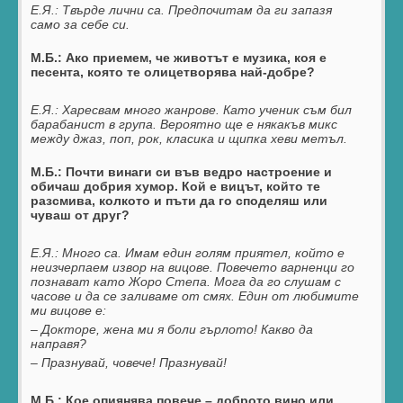
Е.Я.:
Твърде лични са. Предпочитам да ги запазя
само за себе си.
М.Б.: Ако приемем, че животът е музика, коя е
песента, която те олицетворява най-добре?
Е.Я.:
Харесвам много жанрове. Като ученик съм бил
барабанист в група. Вероятно ще е някакъв микс
между джаз, поп, рок, класика и щипка хеви метъл.
М.Б.: Почти винаги си във ведро настроение и
обичаш добрия хумор. Кой е вицът, който те
разсмива, колкото и пъти да го споделяш или
чуваш от друг?
Е.Я.:
Много са. Имам един голям приятел, който е
неизчерпаем извор на вицове. Повечето варненци го
познават като Жоро Степа. Мога да го слушам с
часове и да се заливаме от смях. Един от любимите
ми вицове е:
– Докторе, жена ми я боли гърлото! Какво да
направя?
– Празнувай, човече! Празнувай!
М.Б.: Кое опиянява повече – доброто вино или