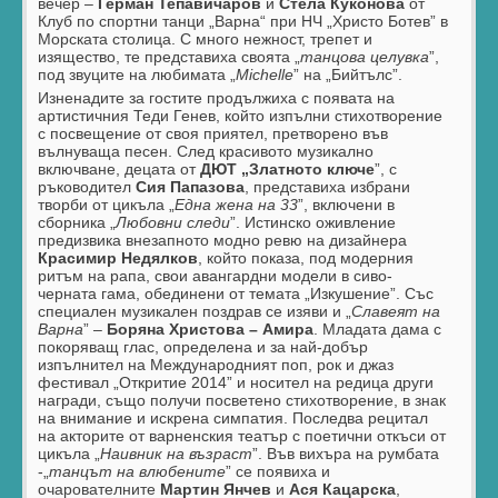
вечер –
Герман Тепавичаров
и
Стела Куконова
от
Клуб по спортни танци „Варна“ при НЧ „Христо Ботев” в
Морската столица. С много нежност, трепет и
изящество, те представиха своята „
танцова целувка
”,
под звуците на любимата „
Michelle
” на „Бийтълс”.
Изненадите за гостите продължиха с появата на
артистичния Теди Генев, който изпълни стихотворение
с посвещение от своя приятел, претворено във
вълнуваща песен. След красивото музикално
включване, децата от
ДЮТ „Златното ключе
”, с
ръководител
Сия Папазова
, представиха избрани
творби от цикъла „
Една жена на 33
”, включени в
сборника „
Любовни следи
”. Истинско оживление
предизвика внезапното модно ревю на дизайнера
Красимир Недялков
, който показа, под модерния
ритъм на рапа, свои авангардни модели в сиво-
черната гама, обединени от темата „Изкушение”. Със
специален музикален поздрав се изяви и „
Славеят на
Варна
” –
Боряна Христова – Амира
. Младата дама с
покоряващ глас, определена и за най-добър
изпълнител на Международният поп, рок и джаз
фестивал „Откритие 2014” и носител на редица други
награди, също получи посветено стихотворение, в знак
на внимание и искрена симпатия. Последва рецитал
на акторите от варненския театър с поетични откъси от
цикъла „
Наивник на възраст
”. Във вихъра на румбата
-„
танцът на влюбените
” се появиха и
очарователните
Мартин Янчев
и
Ася Кацарска
,