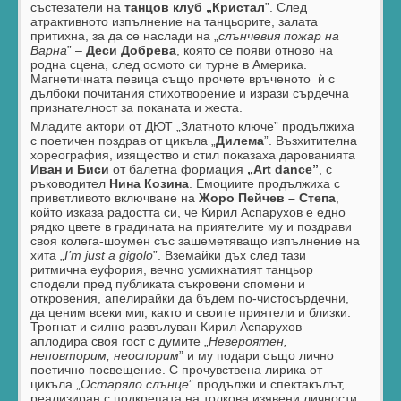
състезатели на
танцов клуб „Кристал
”. След
атрактивното изпълнение на танцьорите, залата
притихна, за да се наслади на „
слънчевия пожар на
Варна
” –
Деси Добрева
, която се появи отново на
родна сцена, след осмото си турне в Америка.
Магнетичната певица също прочете връченото
ѝ с
дълбоки почитания стихотворение и изрази сърдечна
признателност за поканата и жеста.
Младите актори от ДЮТ „Златното ключе” продължиха
с поетичен поздрав от цикъла „
Дилема
”. Възхитителна
хореография, изящество и стил показаха дарованията
Иван и Биси
от балетна формация
„
Art dance”
, с
ръководител
Нина Козина
. Емоциите продължиха с
приветливото включване на
Жоро Пейчев – Степа
,
който изказа радостта си, че Кирил Аспарухов е едно
рядко цвете в градината на приятелите му и поздрави
своя колега-шоумен със зашеметяващо изпълнение на
хита „
I’m just a gigolo
”. Вземайки дъх след тази
ритмична еуфория, вечно усмихнатият танцьор
сподели пред публиката съкровени спомени и
откровения, апелирайки да бъдем по-чистосърдечни,
да ценим всеки миг, както и своите приятели и близки.
Трогнат и силно развълуван Кирил Аспарухов
аплодира своя гост с думите „
Невероятен,
неповторим, неоспорим
” и му подари също лично
поетично посвещение. С прочувствена лирика от
цикъла „
Остаряло слънце
” продължи и спектакълът,
реализиран с подкрепата на толкова изявени личности