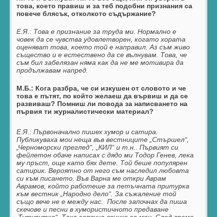
това, което правиш и за теб подобни признания са
повече блясък, отколкото съдържание?
Е.Я.:
Това е признание за труда ми. Нормално е
човек да се чувства удовлетворен, когато хората
оценяват това, което той е направил. Аз съм живо
същество и е eстествено
да се вълнувам. Това, че
съм бил забелязан няма как да не ме мотивира да
продължавам напред.
М.Б.: Кога разбра, че си изкушен от словото и че
това е пътят, по който желаеш да вървиш и да се
развиваш? Помниш ли повода за написването на
първия ти журналистически материал?
Е.Я.:
Първоначално пишех хумор и сатира.
Публикуваха мои неща във вестниците „Стършел“,
„Черноморски преглед“, „КИЛ“ и т.н.. Първият си
фейлетон обаче написах с дядо ми Тодор Генев, лека
му пръст, още като бях дете. Той беше популярен
сатирик. Вероятно от него съм наследил любовта
си към писането. Във Варна ме откри Аврам
Аврамов, който работеше за петъчната притурка
към вестник „Народно дело“.
За съжаление той
също вече не е между нас. После започнах да пиша
скечове и песни в хумористичното предаване
„Тутурутка“. Така започна всичко за мен. След време