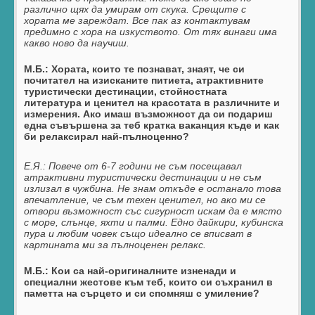
различно щях да умирам от скука. Срещите с
хората ме зареждат. Все пак аз контактувам
предимно с хора на изкуството. От тях винаги има
какво ново да научиш.
М.Б.: Хората, които те познават, знаят, че си
почитател на изисканите питиета, атрактивните
туристически дестинации, стойностната
литература и ценител на красотата в различните и
измерения. Ако имаш възможност да си подариш
една съвършена за теб кратка ваканция къде и как
би релаксирал най-пълноценно?
Е.Я.:
Повече от 6-7 години не съм посещавал
атрактивни туристически дестинации и не съм
излизал в чужбина. Не знам откъде е останало това
впечатление, че съм техен ценител, но ако ми се
отвори възможност със сигурност искам да е място
с море, слънце, яхти и палми. Едно дайкири, кубинска
пура и любим човек също идеално се вписват в
картината ми за пълноценен релакс.
М.Б.: Кои са най-оригиналните изненади и
специални жестове към теб, които си съхранил в
паметта на сърцето и си спомняш с умиление?