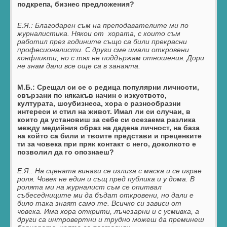
подкрепа, бизнес предложения?
Е.Я.:
Благодарен съм на преподавателите ми по
журналистика. Някои от хората, с които съм
работил през годините също са били прекрасни
професионалисти. С други сме имали откровени
конфликти, но с тях не поддържам отношения. Дори
не знам дали все още са в занаята.
М.Б.: Срещал си се с редица популярни личности,
свързани по някакъв начин с изкуството,
културата, шоубизнеса, хора с разнообразни
интереси и стил на живот. Имал ли си случаи, в
които да установиш за себе си осезаема разлика
между медийния образ на дадена личност, на база
на който са били и твоите представи и преценките
ти за човека при пряк контакт с него, доколкото е
позволил да го опознаеш?
Е.Я.:
На сцената винаги се излиза с маска и се играе
роля. Човек не един и същ пред публика и у дома. В
ролята ми на журналист съм се опитвал
събеседниците ми да бъдат откровени, но дали е
било така знаят само те. Всичко си зависи от
човека. Има хора открити, лъчезарни и с усмивка, а
други са интровертни и трудно можеш да преминеш