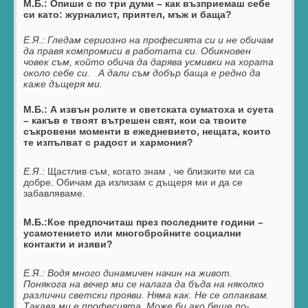
М.Б.: Опиши с по три думи – как възприемаш себе
си като: журналист, приятел, мъж и баща?
Е.Я.:
Гледам сериозно на професията си и не обичам
да правя компромиси в работата си.
Обикновен
човек съм
, който обича да дарява усмивки на хората
около себе си.
А дали съм добър баща е редно да
каже дъщеря ми.
М.Б.: А извън ролите и светската суматоха и суета
– какъв е твоят вътрешен свят, кои са твоите
съкровени моменти в ежедневието, нещата, които
те изпълват с радост и хармония?
Е.Я.:
Щастлив съм, когато знам , че близките ми са
добре. Обичам да излизам с дъщеря ми и да се
забавляваме.
М.Б.:Кое предпочиташ през последните години –
усамотението или многобройните социални
контакти и изяви?
Е.Я.:
Водя много динамичен начин на живот.
Понякога на вечер ми се налага да бъда на няколко
различни светски прояви. Няма как. Не се оплаквам.
Такава ми е професията. Може би ако беше по-