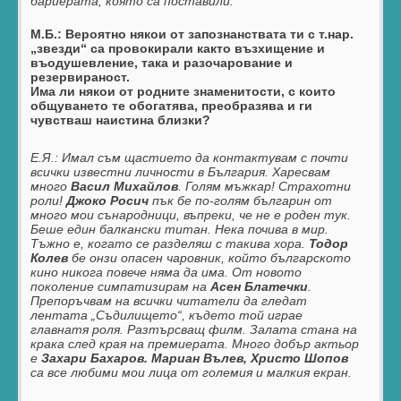
бариерата, която са поставили.
М.Б.: Вероятно някои от запознанствата ти с т.нар.
„звезди“ са провокирали както възхищение и
въодушевление, така и разочарование и
резервираност.
Има ли някои от родните знаменитости, с които
общуването те обогатява, преобразява и ги
чувстваш наистина близки?
Е.Я.:
Имал съм щастието да контактувам с почти
всички известни личности в България. Харесвам
много
Васил Михайлов
. Голям мъжкар! Страхотни
роли!
Джоко Росич
пък бе по-голям българин от
много мои сънародници, въпреки, че не е роден тук.
Беше един балкански титан. Нека почива в мир.
Тъжно е, когато се разделяш с такива хора.
Тодор
Колев
бе онзи опасен чаровник, който българското
кино никога повече няма да има. От новото
поколение симпатизирам на
Асен Блатечки
.
Препоръчвам на всички читатели да гледат
лентата „Съдилището“, където той играе
главнатя роля. Разтърсващ филм. Залата стана на
крака след края на премиерата. Много добър актьор
е
Захари Бахаров. Мариан Вълев, Христо Шопов
са все любими мои лица от големия и малкия екран.