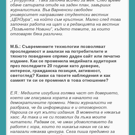
обаче сатирата отиде на заден план, завърших
журналистика. Във Варненски свободен
университет направихме студентски вестник
„ЦЕНЗура“, на който съм кръстник. Малко след това
започнах работа на щат и в редакцията на вестник
„Позвънете Новини“, където темите, за които
отговарях бяха различни.
М.Б.: Съвременните технологии позволяват
проследимост и анализи на потребителите и
тяхното поведение
спрямо даден сайт или печатно
издание.
Как се променила медийната аудитория
през последните 20 години като доверие,
интереси, гражданска позиция, активност,
светоглед?
Какви са твоите наблюдения и как
самият ти си се променил в това отношение?
Е.Я.:
Медиите изгубиха голяма част от доверието,
което им гласуваха хората в началото на
демократичните промени. Някои журналисти не
разбраха, че да информираш е и отговорност.
Нароиха се куп жълти издания. В момента е някакъв
хаос. Аз така и не си позволих да лъжа моите
читатели. Радвам се, че имах удоволствието да
работя с хора, които по никакъв начин не са ми
налагали някаква цензура. Сега пиша предимно за