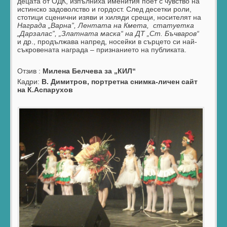
децата от ОДК, изпълниха именития поет с чувство на
истинско задоволство и гордост. След десетки роли,
стотици сценични изяви и хиляди срещи, носителят на
Награда „Варна”, Лентата на Кмета, статуетка
„Дарзалас”, „Златната маска“ на ДТ „Ст. Бъчваров“
и др., продължава напред, носейки в сърцето си най-
съкровената награда – признанието на публиката.
Отзив :
Милена Белчева за „КИЛ“
Кадри:
В. Димитров, портретна снимка-личен сайт
на К.Аспарухов