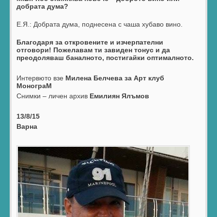
добрата дума?
Е.Я.: Добрата дума, поднесена с чаша хубаво вино.
Благодаря за откровените и изчерпателни
отговори! Пожелавам ти завиден тонус и да
преодоляваш баналното, постигайки оптималното.
Интервюто взе
Милена Белчева за Арт клуб
МонограМ
Снимки – личен архив
Емилиян Ялъмов
13/8/15
Варна