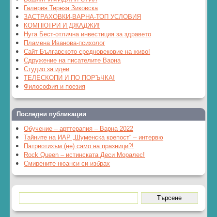
Галерия Тереза Зиковска
ЗАСТРАХОВКИ-ВАРНА-ТОП УСЛОВИЯ
КОМПЮТРИ И ДЖАДЖИ!
Нуга Бест-отлична инвестиция за здравето
Пламена Иванова-психолог
Сайт Българското средновековие на живо!
Сдружение на писателите Варна
Студио за идеи
ТЕЛЕСКОПИ И ПО ПОРЪЧКА!
Философия и поезия
Последни публикации
Обучение – арттерапия – Варна 2022
Тайните на ИАР „Шуменска крепост“ – интервю
Патриотизъм (не) само на празници?!
Rock Queen – истинската Деси Моралес!
Смирените нюанси си избрах