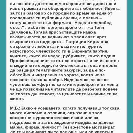
си позволя да отправям въпросите си директно и
извън рамката на общоприетата любезност. Идеята
за този разговор се породи по време на една от
последните ти публични срещи, а именно –
гостуването ти във формата „Неделя следобед
със…“ , събитие, организирано от г-жа Таня
Дамянова.
Тогава присъстващите имаха
възможността да надникнат в твоя свят, чрез
въпросите на водещата – Патриция Кирилова,
свързани с любовта ти към яхтите, пурите,
изкуството, членството ти в Бирената партия,
книгите, които си издал, рубриките, които водиш.
Професионалният ти път не е кратък и си известен
в медийните среди, но бих искала в това интервю
да разширя тематичните ракурси, за да е по-
обстойно и интересно за хората, които не те
познават толкова добре. Надявам се, че ще се
чувстваш комфортно като интервюиран и от мен и
че ще позволим на читателите да разберат повече
за твоята душевност, за ценностите и начина ти на
живот.
М.Б.:Какво е усещането, когато получаваш толкова
много дипломи и отличия, свързани с твои
конкретни журналистически изяви или за
поддържане и затвърждаване имиджа на дадена
марка, фирма, личност?
Тези жестове мотивират
ли те и вълнуват ли те все още, или си уверен в