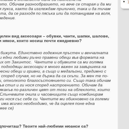
то. Обичам разнообразието, но вече се старая и да ми
ля лукса, както да изглеждам прилично, така и да тичам
та, да се разходя по пясъка или да потанцувам на воля,
ведение.
елен вид аксесоари – обувки, чанти, шапки, шалове,
 някои, които носиш почти ежедневно?
о бижута. Единствено годежния пръстен и венчалната
 и едни любими ръчно правени обеци във формата на
пих от Закинтос. Чантите и обувките са ми голяма
 подходящи аксесоари е много важен за завършека на
сни обеци и гривни, а също и медальони, предимно с
поред случая, но не държа да са скъпи. За мен те по-
 си, отколкото благосъстоянието си. Също така обичам
ъв стил и ги нося според настроението. Обичам да
някакъв по-различен цвят от този на облеклото, които
 Слънчевите очила и часовниците също комбинирам
 ги нося със себе си. Чантите ми обикновено са големи
 има всичко необходимо, че да оцелея поне една
мее се)
едпочиташ? Твоите най-любими нюанси са?