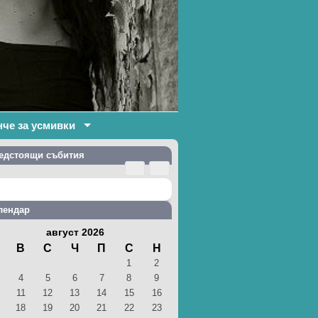
нче за усмивки
едстоящи събития
лендар
август 2026
В
С
Ч
П
С
Н
1
2
4
5
6
7
8
9
11
12
13
14
15
16
18
19
20
21
22
23