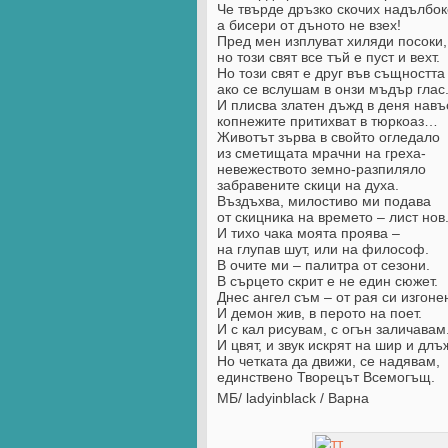
Че твърде дръзко скочих надълбок
а бисери от дъното не взех!
Пред мен изплуват хиляди посоки,
но този свят все тъй е пуст и вехт.
Но този свят е друг във същността 
ако се вслушам в онзи мъдър глас
И плисва златен дъжд в деня навъ
копнежите притихват в тюркоаз…
Животът зърва в свойто огледало
из сметищата мрачни на греха-
невежеството земно-разпиляло
забравените скици на духа.
Въздъхва, милостиво ми подава
от скицника на времето – лист нов
И тихо чака моята проява –
на глупав шут, или на философ.
В очите ми – палитра от сезони.
В сърцето скрит е не един сюжет.
Днес ангел съм – от рая си изгоне
И демон жив, в перото на поет.
И с кал рисувам, с огън заличавам
И цвят, и звук искрят на шир и длъ
Но четката да движи, се надявам,
единствено Творецът Всемогъщ.
МБ/ ladyinblack / Варна