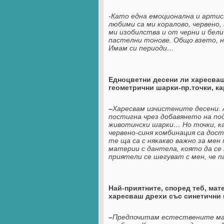
-Като една емоционална и артис
любими са ми коралово, червено,
ми изобилства и от черни и бели
пастелни тонове. Общо взето, не
Имам си периоди…
Едноцветни десени ли харесваш
геометрични шарки-пр.точки, к
–
Х
аресвам изчистените десени. 
постигна чрез добавянето на под
животински шарки… Но точки, ка
червено-синя комбинация са дост
те ща са с някакво важно за мен
материи с дантела, която да се 
приятели се шегуват с мен, че п
Най-приятните, според теб, ма
харесваш дрехи със синетични и
–
Предпочитам естествените мате