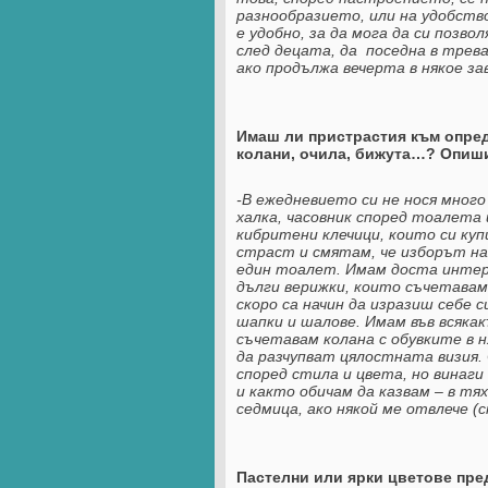
разнообразието, или на удобство
е удобно, за да мога да си позво
след децата, да поседна в трева
ако продължа вечерта в някое за
Имаш ли пристрастия към опред
колани, очила, бижута…? Опиши
-В ежедневието си не нося мног
халка, часовник според тоалета
кибритени клечици, които си ку
страст и смятам, че изборът на
един тоалет. Имам доста интере
дълги верижки, които съчетавам с
скоро са начин да изразиш себе
шапки и шалове. Имам във всякак
съчетавам колана с обувките в 
да разчупват цялостната визия.
според стила и цвета, но винаги
и както обичам да казвам – в тях
седмица, ако някой ме отвлече (с
Пастелни или ярки цветове пр