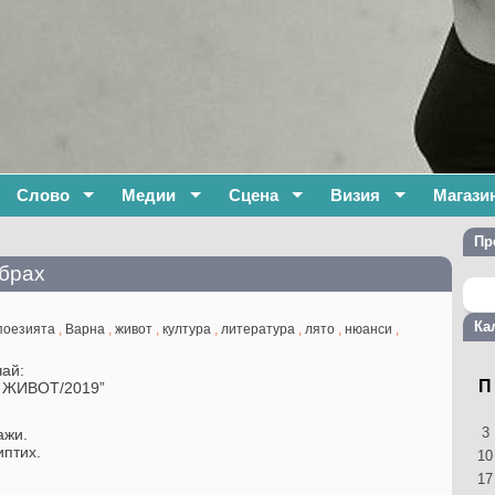
Слово
Медии
Сцена
Визия
Магази
Пр
брах
Ка
поезията
,
Варна
,
живот
,
култура
,
литература
,
лято
,
нюанси
,
чай:
П
 ЖИВОТ/2019”
3
ажи.
иптих.
10
17