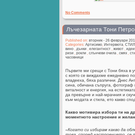
No Comments
Лъчезарната Тони Петров
Published on:
вторник - 26 февруари 20
Categories:
Артисимо
,
Интервюта
,
СТИЛ
вино
,
дънки
,
елегантност
,
живот
,
идеи
ризи
,
рокли
,
слънчеви очила
,
смях
,
ст
часовници
Първите ми срещи с Тони бяха в уч
с която се виждахме ежедневно по 
владееха, бяха различни. Днес Ан
сина, обичана съпруга, фотограф 
виталност и енергия, на естетикат
да превърне и най-мрачния и скуч
към модата и стила, ето какво спо
Какво мотивира избора ти на д
моментното настроение и желан
–
Когато си избирам какво да обл
това, според настроението, се п