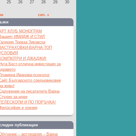
25
26
27
28
29
30
ли
сеп. »
ъзки
АРТ КЛУБ МОНОГРАМ
Вашият ИМИДЖ И СТИЛ
Галерия Тереза Зиковска
ЗАСТРАХОВКИ-ВАРНА-ТОП
УСЛОВИЯ
КОМПЮТРИ И ДЖАДЖИ!
Нуга Бест-отлична инвестиция за
здравето
Пламена Иванова-психолог
Сайт Българското средновековие
на живо!
Сдружение на писателите Варна
Студио за идеи
ТЕЛЕСКОПИ И ПО ПОРЪЧКА!
Философия и поезия
следни публикации
Обучение – арттерапия – Варна