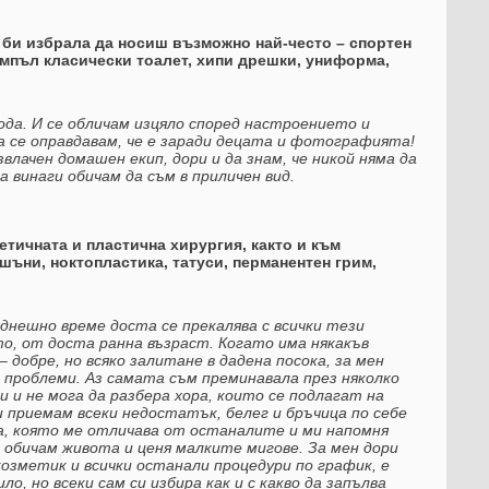
 би избрала да носиш възможно най-често – спортен
емпъл класически тоалет, хипи дрешки, униформа,
да. И се обличам изцяло според настроението и
а се оправдавам, че е заради децата и фотографията!
звлачен домашен екип, дори и да знам, че никой няма да
за винаги обичам да съм в приличен вид.
етичната и пластична хирургия, както и към
шъни, ноктопластика, татуси, перманентен грим,
 днешно време доста се прекалява с всички тези
о, от доста ранна възраст. Когато има някакъв
– добре, но всяко залитане в дадена посока, за мен
и проблеми. Аз самата съм преминавала през няколко
и и не мога да разбера хора, които се подлагат на
 приемам всеки недостатък, белег и бръчица по себе
а, която ме отличава от останалите и ми напомня
 обичам живота и ценя малките мигове. За мен дори
озметик и всички останали процедури по график, е
ло, но всеки сам си избира как и с какво да запълва