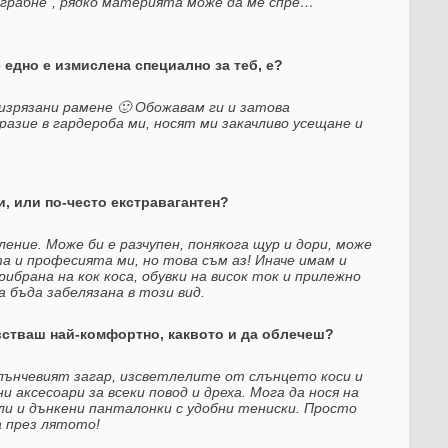
“грабне”, рядко материята може да ме спре…
 едно е измислена специално за теб, е?
 изрязани рамене 🙂 Обожавам ги и затова
азие в гардероба ми, носят ми закачливо усещане и
и, или по-често екстравагантен?
ление. Може би е разчупен, понякога щур и дори, може
а и професията ми, но това съм аз! Иначе имам и
ибрана на кок коса, обувки на висок ток и прилежно
а бъда забелязана в този вид.
увстваш най-комфортно, каквото и да облечеш?
лънчевият загар, изсветлелите от слънцето коси и
аксесоари за всеки повод и дреха. Мога да нося на
ли и дънкени панталонки с удобни тениски. Просто
а през лятото!