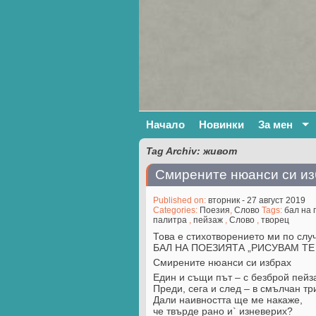
Начало
Новинки
За мен
Tag Archiv: живот
Смирените нюанси си из
Published on:
вторник - 27 август 2019
Categories:
Поезия
,
Слово
Tags:
бал на 
палитра
,
пейзаж
,
Слово
,
творец
Това е стихотворението ми по слу
БАЛ НА ПОЕЗИЯТА „РИСУВАМ ТЕ
Смирените нюанси си избрах
Eдин и същи път – с безброй пейз
Преди, сега и след – в смълчан тр
Дали наивността ще ме накаже,
че твърде рано и` изневерих?