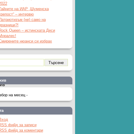
2022
Тайните на ИАР „Шуменска
крепост“ – интервю
Патриотизъм (не) само на
празници?!
Rock Queen – истинската Деси
Моралес!
Смирените нюанси си избрах
хив
ив
та
Вход
RSS фийд за записи
RSS фийд за коментари