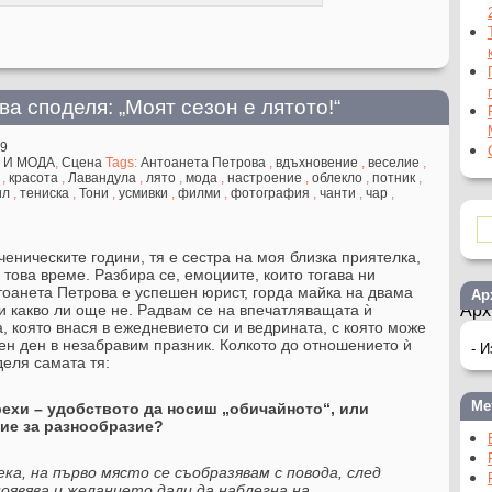
а споделя: „Моят сезон е лятото!“
19
 И МОДА
,
Сцена
Tags:
Антоанета Петрова
,
вдъхновение
,
веселие
,
,
красота
,
Лавандула
,
лято
,
мода
,
настроение
,
облекло
,
потник
,
ил
,
тениска
,
Тони
,
усмивки
,
филми
,
фотография
,
чанти
,
чар
,
еническите години, тя е сестра на моя близка приятелка,
това време. Разбира се, емоциите, които тогава ни
тоанета Петрова е успешен юрист, горда майка на двама
Ар
и какво ли още не. Радвам се на впечатляващата ѝ
Арх
а, която внася в ежедневието си и ведрината, с която може
ен ден в незабравим празник. Колкото до отношението ѝ
деля самата тя:
Ме
рехи – удобството да носиш „обичайното“, или
ие за разнообразие?
ека, на първо място се съобразявам с повода, след
оявява и желанието дали да наблегна на