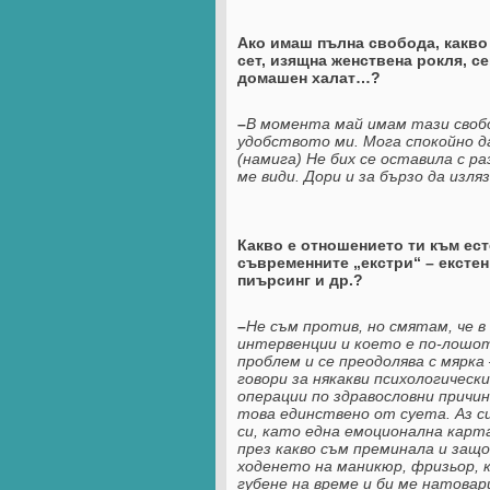
Ако имаш пълна свобода, какво
сет, изящна женствена рокля, с
домашен халат…?
–
В
момента май имам тази свобо
удобството ми. Мога спокойно д
(намига) Не бих се оставила с ра
ме види. Дори и за бързо да изля
Какво е отношението ти към ест
съвременните „екстри“ – екстен
пиърсинг и др.?
–
Не съм против, но смятам, че в
интервенции и което е по-лошот
проблем и се преодолява с мярка 
говори за някакви психологическ
операции по здравословни причин
това единствено от суета. Аз си
си, като една емоционална карт
през какво съм преминала и защо
ходенето на маникюр, фризьор, к
губене на време и би ме натовари