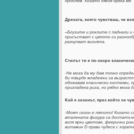
проблем. Когато някоя дреха ме 
Дрехата, която чувстваш, че все
–
Б
лузите и роклите с паднали и
присъстват с цялото си разнообр
разчупват визията.
Стилът ти е по-скоро класическ
-Не мога да му дам точно опреде
би твърде младежки за възрастт
обожавам класически костюми, пр
пригладена риза, но рядко мога д
Кой е сезонът, през който се ч
-Моят сезон е лятото! Когато с
вталената фигура са достатъчни 
воля ярки цветове, феерични рок
витамин D прави чудеса с хорат