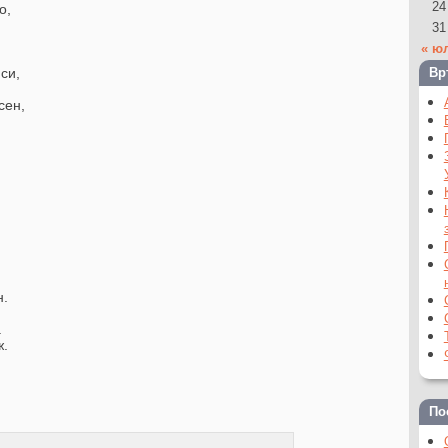
24
о,
31
« ю
си,
Вр
.
сен,
.
н.
.
ж.
По