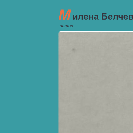
М
илена Белче
автор