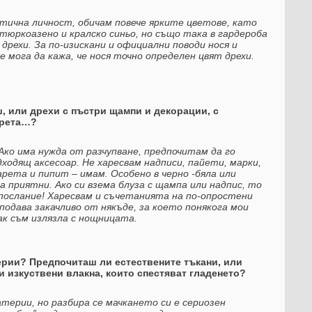
тична личност, обичам повече ярките цветове, като
 тюркоазено и кралско синьо, но също така в гардероба
 дрехи. За по-изискани и официални поводи нося и
 мога да кажа, че нося точно определен цвят дрехи.
, или дрехи с пъстри щампи и декорации, с
арета…?
Ако има нужда от разчупване, предпочитам да го
ходящ аксесоар. Не харесвам надписи, пайети, марки,
рета и пипит – имам. Особено в черно -бяла или
а приятни. Ако си взема блуза с щампа или надпис, то
 послание! Харесвам и съчетанията на по-опростени
подава закачливо от някъде, за което понякога мои
ак съм излязла с нощницата.
терии? Предпочиташ ли естествените тъкани, или
 изкуствени влакна, които спестяват гладенето?
рии, но разбира се мачкането си е сериозен