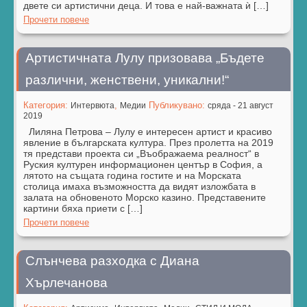
двете си артистични деца. И това е най-важната ѝ […]
Прочети повече
Артистичната Лулу призовава „Бъдете
различни, женствени, уникални!“
Категория:
,
Публикувано:
Интервюта
Медии
сряда - 21 август
2019
Лиляна Петрова – Лулу е интересен артист и красиво
явление в българската култура. През пролетта на 2019
тя представи проекта си „Въображаема реалност“ в
Руския културен информационен център в София, а
лятото на същата година гостите и на Морската
столица имаха възможността да видят изложбата в
залата на обновеното Морско казино. Представените
картини бяха приети с […]
Прочети повече
Слънчева разходка с Диана
Хърлечанова