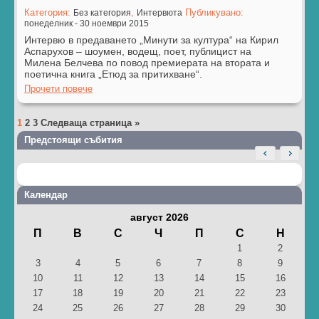
Категория:
,
Публикувано:
Без категория
Интервюта
понеделник - 30 ноември 2015
Интервю в предаването „Минути за култура“ на Кирил
Аспарухов – шоумен, водещ, поет, публицист на
Милена Белчева по повод премиерата на втората и
поетична книга „Етюд за притихване“.
Прочети повече
1
2
3
Следваща страница »
Предстоящи събития
Календар
август 2026
П
В
С
Ч
П
С
Н
1
2
3
4
5
6
7
8
9
10
11
12
13
14
15
16
17
18
19
20
21
22
23
24
25
26
27
28
29
30