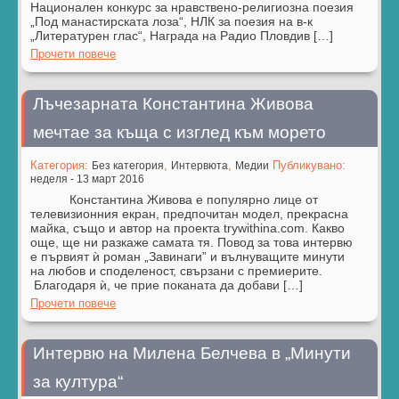
Национален конкурс за нравствено-религиозна поезия
„Под манастирската лоза“, НЛК за поезия на в-к
„Литературен глас“, Награда на Радио Пловдив […]
Прочети повече
Лъчезарната Константина Живова
мечтае за къща с изглед към морето
Категория:
,
,
Публикувано:
Без категория
Интервюта
Медии
неделя - 13 март 2016
Константина Живова е популярно лице от
телевизионния екран, предпочитан модел, прекрасна
майка, също и автор на проекта trywithina.com. Какво
още, ще ни разкаже самата тя. Повод за това интервю
е първият ѝ роман „Завинаги” и вълнуващите минути
на любов и споделеност, свързани с премиерите.
Благодаря ѝ, че прие поканата да добави […]
Прочети повече
Интервю на Милена Белчева в „Минути
за култура“