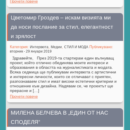
Прочети повече
Цветомир Гроздев – искам визията ми
да носи послание за стил, елегантност
и зрялост
Категория:
,
,
Публикувано:
Интервюта
Медии
СТИЛ И МОДА
вторник - 29 януари 2019
Здравейте, През 2019-та стартирам един вълнуващ
проект, който отлично обединява моите интереси и
образования в областта на журналистиката и модата.
Всяка седмица ще публикувам интервюта с артистични
и интересни личности, които се отличават с приятен,
разпознаваем стил и имат високи естетични критерии и
отношение към дизайна. Надявам се, че проектът ще
прерасне и […]
Прочети повече
МИЛЕНА БЕЛЧЕВА В „ЕДИН ОТ НАС
СПОДЕЛЯ“