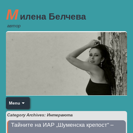
М
илена Белчева
автор
Menu
Category Archives: Интервюта
Тайните на ИАР „Шуменска крепост“ –