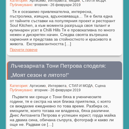
Категория:
,
,
,
Артисимо
Интервюта
Медии
СТИЛ И МОДА
Публикувано:
вторник - 26 февруари 2019
Тя е осезаемо привлекателна, интересна,
пъстролика, изящна, вдъхновяваща… Тя е била една
от тайните съставки на популярния проект и ресторант
Soul Kitchen, а към момента разгръща своя талант и
кулинарен усет в Chilli Hills Тя е провокативна по много
нежен и дискретен начин. Следва своята вътрешна
хармония и представа за стойностното и красивото в
живота. Екстравагантността […]
Прочети повече
Лъчезарната Тони Петрова споделя:
„Моят сезон е лятото!“
Категория:
,
,
,
Артисимо
Интервюта
СТИЛ И МОДА
Сцена
Публикувано:
вторник - 26 февруари 2019
Първите ми срещи с Тони бяха в ученическите
години, тя е сестра на моя близка приятелка, с която
се виждахме ежедневно по това време. Разбира се,
емоциите, които тогава ни владееха, бяха различни.
Днес Антоанета Петрова е успешен юрист, горда майка
на двама сина, обичана съпруга, фотограф и какво ли
още не. Радвам се […]