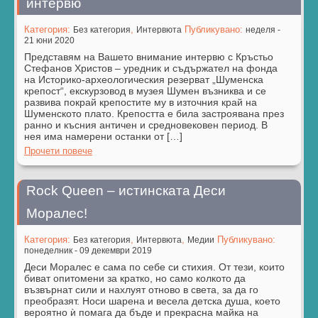
интервю
Категория:
,
Публикувано:
Без категория
Интервюта
неделя -
21 юни 2020
Представям на Вашето внимание интервю с Кръстьо
Стефанов Христов – уредник и съдържател на фонда
на Историко-археологическия резерват „Шуменска
крепост“, екскурзовод в музея Шумен възниква и се
развива покрай крепостите му в източния край на
Шуменското плато. Крепостта е била застроявана през
ранно и късния античен и средновековен период. В
нея има намерени останки от […]
Прочети повече
Rock Queen – истинската Деси
Моралес!
Категория:
,
,
Публикувано:
Без категория
Интервюта
Медии
понеделник - 09 декември 2019
Деси Моралес е сама по себе си стихия. От тези, които
биват опитомени за кратко, но само колкото да
възвърнат сили и нахлуят отново в света, за да го
преобразят. Носи шарена и весела детска душа, което
вероятно ѝ помага да бъде и прекрасна майка на