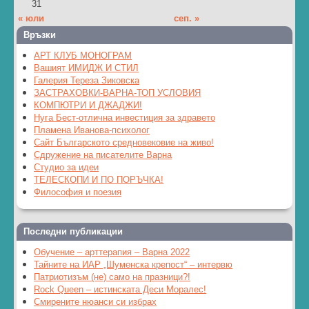
31
« юли
сеп. »
Връзки
АРТ КЛУБ МОНОГРАМ
Вашият ИМИДЖ И СТИЛ
Галерия Тереза Зиковска
ЗАСТРАХОВКИ-ВАРНА-ТОП УСЛОВИЯ
КОМПЮТРИ И ДЖАДЖИ!
Нуга Бест-отлична инвестиция за здравето
Пламена Иванова-психолог
Сайт Българското средновековие на живо!
Сдружение на писателите Варна
Студио за идеи
ТЕЛЕСКОПИ И ПО ПОРЪЧКА!
Философия и поезия
Последни публикации
Обучение – арттерапия – Варна 2022
Тайните на ИАР „Шуменска крепост“ – интервю
Патриотизъм (не) само на празници?!
Rock Queen – истинската Деси Моралес!
Смирените нюанси си избрах