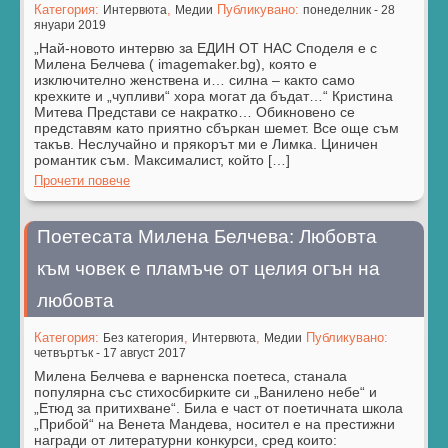
Категория:
,
Публикувано:
Интервюта
Медии
понеделник - 28
януари 2019
„Най-новото интервю за ЕДИН ОТ НАС Споделя е с
Милена Белчева ( imagemaker.bg), която е
изключително женствена и… силна – както само
крехките и „чупливи“ хора могат да бъдат…“ Кристина
Митева Представи се накратко… Обикновено се
представям като приятно сбъркан шемет. Все още съм
такъв. Неслучайно и прякорът ми е Лимка. Циничен
романтик съм. Максималист, който […]
Прочети повече
Поетесата Милена Белчева: Любовта
към човек е пламъче от целия огън на
любовта
Категория:
,
,
Публикувано:
Без категория
Интервюта
Медии
четвъртък - 17 август 2017
Милена Белчева е варненска поетеса, станала
популярна със стихосбирките си „Ванилено небе“ и
„Етюд за притихване“. Била е част от поетичната школа
„Прибой“ на Венета Мандева, носител е на престижни
награди от литературни конкурси, сред които: