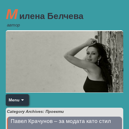
М
илена Белчева
автор
Menu
Category Archives: Проекти
Павел Крачунов – за модата като стил