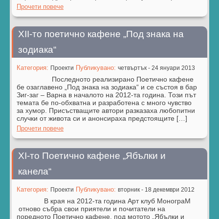
Прочети повече
XІІ-то поетично кафене „Под знака на
зодиака“
Категория:
Публикувано:
Проекти
четвъртък - 24 януари 2013
Последното реализирано Поетично кафене
бе озаглавено „Под знака на зодиака“ и се състоя в бар
Зиг-заг – Варна в началото на 2012-та година. Този път
темата бе по-обхватна и разработена с много чувство
за хумор. Присъстващите автори разказаха любопитни
случки от живота си и анонсираха предстоящите […]
Прочети повече
ХI-то Поетично кафене „Ябълки и
канела“
Категория:
Публикувано:
Проекти
вторник - 18 декември 2012
В края на 2012-та година Арт клуб МонограМ
отново събра свои приятели и почитатели на
поредното Поетично кафене, под мотото „Ябълки и