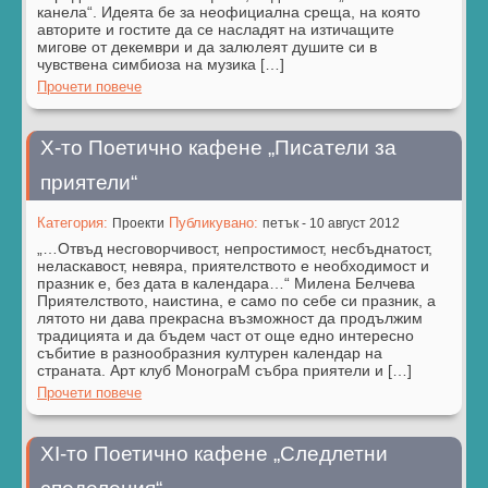
канела“. Идеята бе за неофициална среща, на която
авторите и гостите да се насладят на изтичащите
мигове от декември и да залюлеят душите си в
чувствена симбиоза на музика […]
Прочети повече
Х-то Поетично кафене „Писатели за
приятели“
Категория:
Публикувано:
Проекти
петък - 10 август 2012
„…Отвъд несговорчивост, непростимост, несбъднатост,
неласкавост, невяра, приятелството е необходимост и
празник е, без дата в календара…“ Милена Белчева
Приятелството, наистина, е само по себе си празник, а
лятото ни дава прекрасна възможност да продължим
традицията и да бъдем част от още едно интересно
събитие в разнообразния културен календар на
страната. Арт клуб МонограМ събра приятели и […]
Прочети повече
XІ-то Поетично кафене „Следлетни