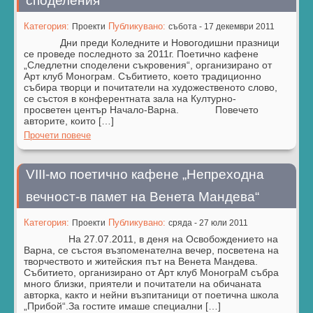
споделения“
Категория:
Публикувано:
Проекти
събота - 17 декември 2011
Дни преди Коледните и Новогодишни празници
се проведе последното за 2011г. Поетично кафене
„Следлетни споделени съкровения“, организирано от
Арт клуб Монограм. Събитието, което традиционно
събира творци и почитатели на художественото слово,
се състоя в конферентната зала на Културно-
просветен център Начало-Варна. Повечето
авторите, които […]
Прочети повече
VІІІ-мо поетично кафене „Непреходна
вечност-в памет на Венета Мандева“
Категория:
Публикувано:
Проекти
сряда - 27 юли 2011
На 27.07.2011, в деня на Освобождението на
Варна, се състоя възпоменателна вечер, посветена на
творчеството и житейския път на Венета Мандева.
Събитието, организирано от Арт клуб МонограМ събра
много близки, приятели и почитатели на обичаната
авторка, както и нейни възпитаници от поетична школа
„Прибой“.За гостите имаше специални […]